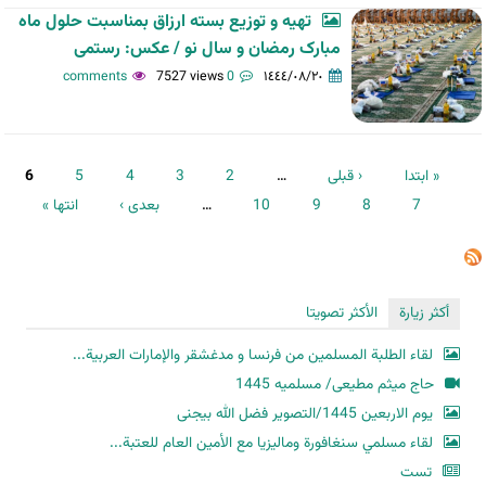
تهیه و توزیع بسته ارزاق بمناسبت حلول ماه
مبارک رمضان و سال نو / عکس: رستمی
7527 views
0 comments
١٤٤٤/٠٨/٢٠
الصفحات
« ابتدا
‹ قبلی
…
2
3
4
5
6
7
8
9
10
…
بعدی ›
انتها »
أكثر زيارة
الأكثر تصويتا
لقاء الطلبة المسلمين من فرنسا و مدغشقر والإمارات العربية...
حاج میثم مطیعی/ مسلمیه 1445
یوم الاربعین 1445/التصویر فضل الله بیجنی
لقاء مسلمي سنغافورة وماليزيا مع الأمين العام للعتبة...
تست