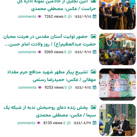
آئین تجلیل از خادمین نمونه اداره کل
حراست / عکس: مصطفی محمدی
7262 views
0 comments
١٤٤٤/٠٩/١٨
حضور تولیت آستان مقدس در هیئت محبان
حضرت عبدالعظیم(ع) / روز ولادت امام حسن...
5369 views
0 comments
١٤٤٤/٠٩/١٧
تشییع پیکر مطهر شهید مدافع حرم مقداد
مهقانی / عکس: حمیدرضا رستمی
9253 views
0 comments
١٤٤٤/٠٩/١٤
پخش زنده دعای روحبخش ندبه از شبکه یک
سیما / عکس: مصطفی محمدی
8135 views
0 comments
١٤٤٤/٠٨/٢٧