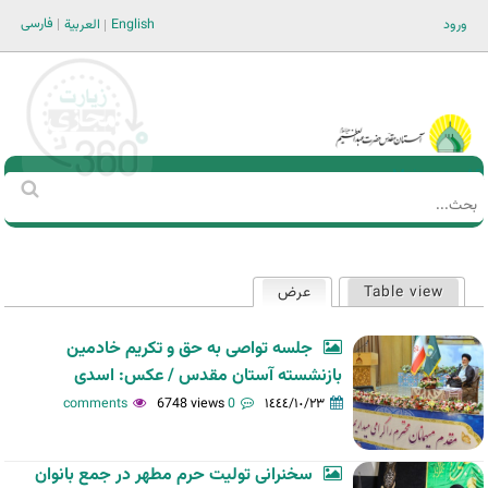
Jump to navigation
فارسی
ورود
English
العربية
Main men-AR
‏بحث
استمارة
البحث
Table view
عرض
(علامة التبويب النشطة)
التبويبات
الأساسية
جلسه تواصی به حق و تکریم خادمین
بازنشسته آستان مقدس / عکس: اسدی
6748 views
0 comments
١٤٤٤/١٠/٢٣
سخنرانی تولیت حرم مطهر در جمع بانوان