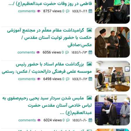
فاطمی در روز وفات حضرت عبدالعظیم(ع) /...
8757 views
0 comments
١٤٤٤/١٠/١٦
گرامیداشت مقام معلّم در مجتمع آموزشی
حکمت با حضور تولیت آستان مقدس /
عکس:صادقی
6056 views
0 comments
١٤٤٤/١٠/١٣
بزرگداشت مقام استاد با حضور رئیس
موسسه علمی فرهنگی دارالحدیث / عکس: رستمی
6498 views
0 comments
١٤٤٤/١٠/١٢
ملبس شدن سردار سید یحیی رحیم‌صفوی به
لباس خادمی آستان مقدس حضرت
عبدالعظیم(ع) ...
6024 views
0 comments
١٤٤٤/١٠/١٠