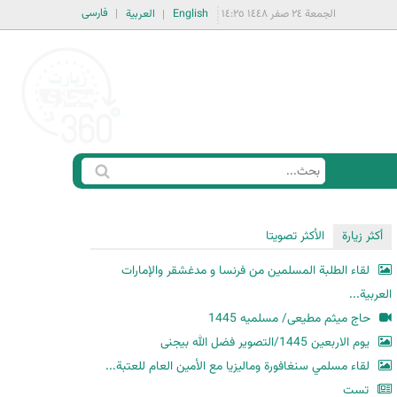
فارسی
الجمعة ٢٤ صفر ١٤٤٨ ١٤:٢٥
English
العربية
ا
ب
س
ح
ت
أكثر زيارة
الأكثر تصويتا
ث
م
لقاء الطلبة المسلمين من فرنسا و مدغشقر والإمارات
ا
العربية...
ر
حاج میثم مطیعی/ مسلمیه 1445
ة
یوم الاربعین 1445/التصویر فضل الله بیجنی
ا
لقاء مسلمي سنغافورة وماليزيا مع الأمين العام للعتبة...
ل
ب
تست