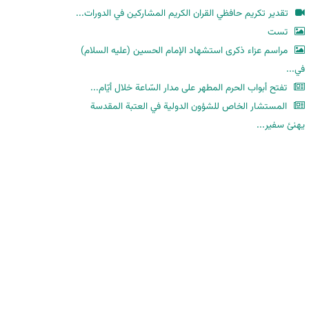
ح
تقدير تكريم حافظي القران الكريم المشاركين في الدورات...
ث
تست
مراسم عزاء ذكرى استشهاد الإمام الحسين (عليه السلام)
في...
تفتح أبواب الحرم المطهر على مدار السّاعة خلال أيّام...
المستشار الخاص للشؤون الدولية في العتبة المقدسة
يهنئ سفير...