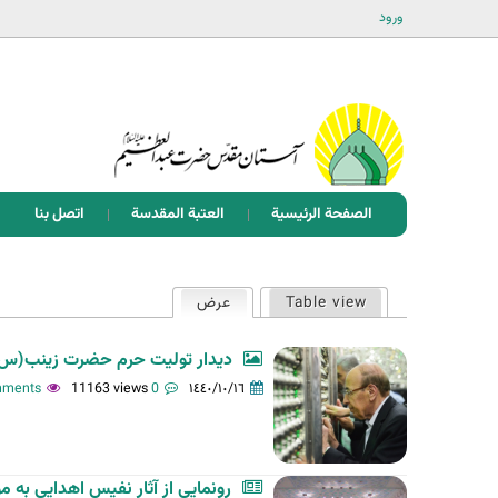
ورود
الصفحة الرئيسية
العتبة المقدسة
اتصل بنا
ا
Table view
عرض
(علامة التبويب النشطة)
ل
ت
دیدار تولیت حرم حضرت زینب(س)
ب
11163 views
0 comments
١٤٤٠/١٠/١٦
و
ي
ب
رونمایی از آثار نفیس اهدایی به 
ا