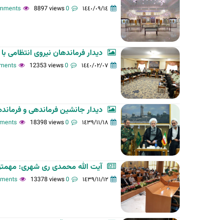
8897 views
0 comments
١٤٤٠/٠٩/١٤
ت
ا
ل
أ
دیدار فرماندهان نیروی انتظامی 
س
12353 views
0 comments
١٤٤٠/٠٢/٠٧
ا
س
ي
ة
دیدار جانشین فرماندهی و فرماندها
18398 views
0 comments
١٤٣٩/١١/١٨
آیت الله محمدی ری شهری: مهمتر
13378 views
0 comments
١٤٣٩/١١/١٢