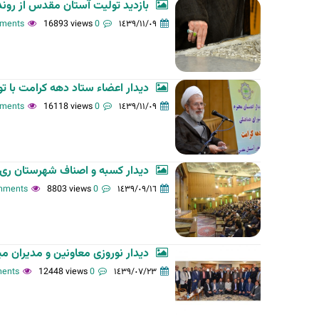
بازدید تولیت آستان مقدس از روند 
16893 views
0 comments
١٤٣٩/١١/٠٩
دیدار اعضاء ستاد دهه کرامت با تولیت آستان مقد
16118 views
0 comments
١٤٣٩/١١/٠٩
دیدار کسبه و اصناف شهرستان ری با تولیت 
8803 views
0 comments
١٤٣٩/٠٩/١٦
دیدار نوروزی معاونین و مدیران میان
12448 views
0 comments
١٤٣٩/٠٧/٢٣