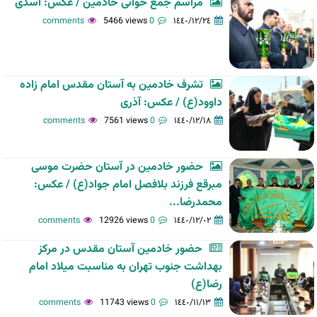
مراسم جمع خوانی خادمین / عکس: اسدی
5466 views
0 comments
١٤٤٠/١٢/٢٤
تشرف خادمین به آستان مقدس امام زاده
داوود(ع) / عکس: آذری
7561 views
0 comments
١٤٤٠/١٢/١٨
حضور خادمین در آستان حضرت موسی
مبرقع فرزند بلافصل امام جواد(ع) / عکس:
محمدرضا...
12926 views
0 comments
١٤٤٠/١٢/٠٢
حضور خادمین آستان مقدس در مرکز
بهداشت جنوب تهران به مناسبت میلاد امام
رضا(ع)
11743 views
0 comments
١٤٤٠/١١/١٣