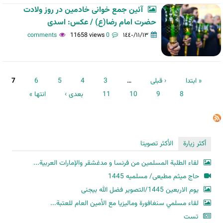
آئین جمع خوانی خادمین در روز ولادت
حضرت امام رضا(ع) / عکس: اسدی
11658 views
0 comments
١٤٤٠/١١/١٣
الصفحات
« ابتدا
‹ قبلی
…
3
4
5
6
7
8
9
10
11
بعدی ›
انتها »
أكثر زيارة
الأكثر تصويتا
لقاء الطلبة المسلمين من فرنسا و مدغشقر والإمارات العربية...
حاج میثم مطیعی/ مسلمیه 1445
یوم الاربعین 1445/التصویر فضل الله بیجنی
لقاء مسلمي سنغافورة وماليزيا مع الأمين العام للعتبة...
تست