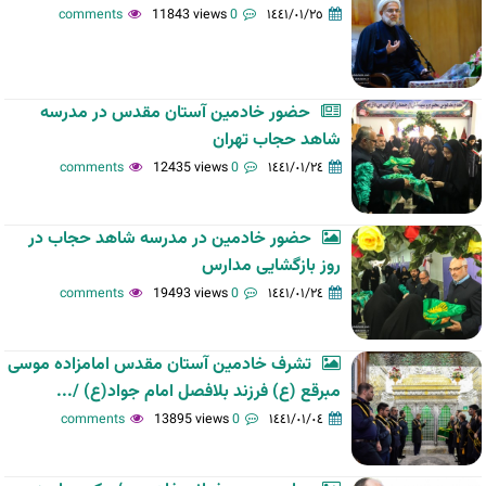
11843 views
0 comments
١٤٤١/٠١/٢٥
حضور خادمین آستان مقدس در مدرسه
شاهد حجاب تهران
12435 views
0 comments
١٤٤١/٠١/٢٤
حضور خادمین در مدرسه شاهد حجاب در
روز بازگشایی مدارس
19493 views
0 comments
١٤٤١/٠١/٢٤
تشرف خادمین آستان مقدس امامزاده موسی
مبرقع (ع) فرزند بلافصل امام جواد(ع) /...
13895 views
0 comments
١٤٤١/٠١/٠٤