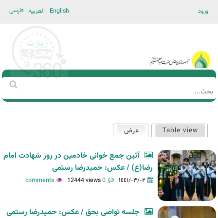
Jump to navigation
فارسی
ورود
English
العربية
Main men-AR
‏بحث
استمارة
البحث
Table view
عرض
(علامة التبويب النشطة)
التبويبات
الأساسية
آئین جمع خوانی خادمین در روز شهادت امام
رضا(ع) / عکس: حمیدرضا رستمی
12444 views
0 comments
١٤٤١/٠٣/٠٢
جلسه تواصی بحق / عکس: حمیدرضا رستمی