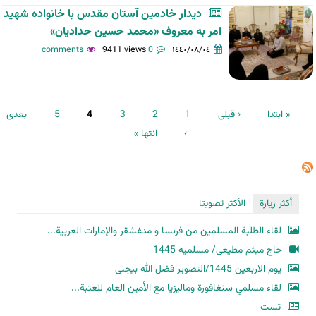
دیدار خادمین آستان مقدس با خانواده شهید
امر به معروف «محمد حسین حدادیان»
9411 views
0 comments
١٤٤٠/٠٨/٠٤
الصفحات
« ابتدا
‹ قبلی
1
2
3
4
5
بعدی
›
انتها »
أكثر زيارة
الأكثر تصويتا
لقاء الطلبة المسلمين من فرنسا و مدغشقر والإمارات العربية...
حاج میثم مطیعی/ مسلمیه 1445
یوم الاربعین 1445/التصویر فضل الله بیجنی
لقاء مسلمي سنغافورة وماليزيا مع الأمين العام للعتبة...
تست