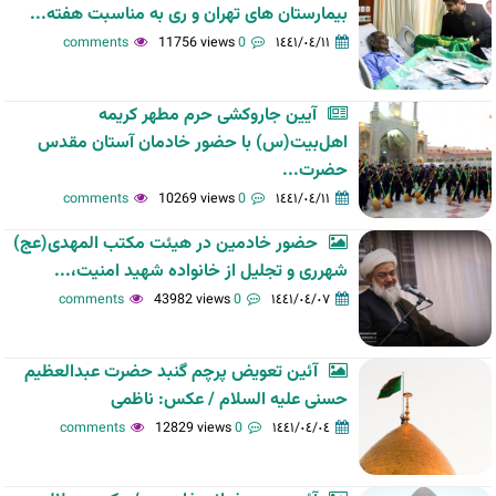
بیمارستان های تهران و ری به مناسبت هفته...
11756 views
0 comments
١٤٤١/٠٤/١١
آیین جاروکشی حرم مطهر کریمه
اهل‌بیت(س) با حضور خادمان آستان مقدس
حضرت...
10269 views
0 comments
١٤٤١/٠٤/١١
حضور خادمین در هیئت مکتب المهدی(عج)
شهرری و تجلیل از خانواده شهید امنیت،...
43982 views
0 comments
١٤٤١/٠٤/٠٧
آئین تعویض پرچم گنبد حضرت عبدالعظیم
حسنی علیه السلام / عکس: ناظمی
12829 views
0 comments
١٤٤١/٠٤/٠٤