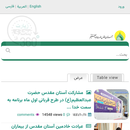
Jump to navigation
فارسی
ورود
English
العربية
Main men-AR
‏بحث
استمارة
البحث
Table view
عرض
(علامة التبويب النشطة)
التبويبات
الأساسية
مشارکت آستان مقدس حضرت
عبدالعظیم(ع) در طرح قربانی اول ماه برنامه به
سمت خدا ...
14548 views
0 comments
١٤٤١/١٠/١١
عیادت خادمین آستان مقدس از بیماران