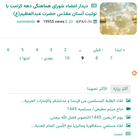
دیدار اعضاء شورای هماهنگی دهه کرامت با
تولیت آستان مقدّس حضرت عبدالعظیم(ع)
19955 views
0 comments
١٤٣٨/١٠/١١
الصفحات
« ابتدا
‹ قبلی
…
2
3
4
5
6
7
8
9
10
بعدی ›
انتها »
أكثر زيارة
الأكثر تصويتا
لقاء الطلبة المسلمين من فرنسا و مدغشقر والإمارات العربية...
حاج میثم مطیعی/ مسلمیه 1445
یوم الاربعین 1445/التصویر فضل الله بیجنی
لقاء مسلمي سنغافورة وماليزيا مع الأمين العام للعتبة...
تست