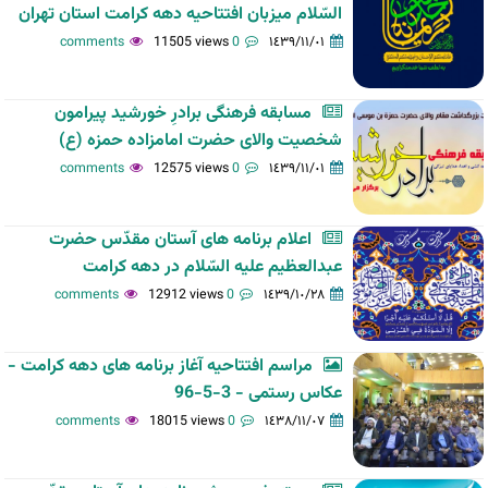
السّلام میزبان افتتاحیه دهه کرامت استان تهران
11505 views
0 comments
١٤٣٩/١١/٠١
مسابقه فرهنگی برادرِ خورشید پیرامون
شخصیت والای حضرت امامزاده حمزه (ع)
12575 views
0 comments
١٤٣٩/١١/٠١
اعلام برنامه های آستان مقدّس حضرت
عبدالعظیم علیه السّلام در دهه کرامت
12912 views
0 comments
١٤٣٩/١٠/٢٨
مراسم افتتاحیه آغاز برنامه های دهه کرامت -
عکاس رستمی - 3-5-96
18015 views
0 comments
١٤٣٨/١١/٠٧