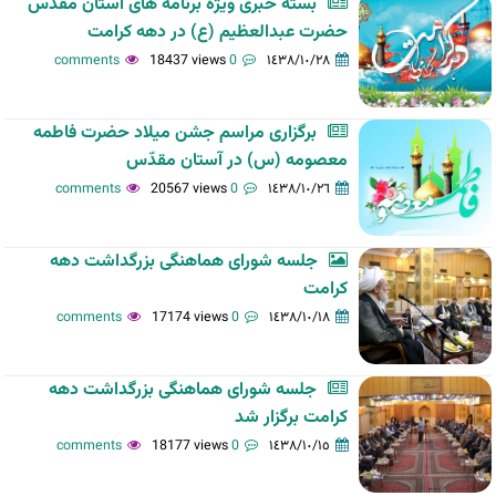
بسته خبری ویژه برنامه های آستان مقدّس
حضرت عبدالعظیم (ع) در دهه کرامت
18437 views
0 comments
١٤٣٨/١٠/٢٨
برگزاری مراسم جشن میلاد حضرت فاطمه
معصومه (س) در آستان مقدّس
20567 views
0 comments
١٤٣٨/١٠/٢٦
جلسه شورای هماهنگی بزرگداشت دهه
کرامت
17174 views
0 comments
١٤٣٨/١٠/١٨
جلسه شورای هماهنگی بزرگداشت دهه
کرامت برگزار شد
18177 views
0 comments
١٤٣٨/١٠/١٥