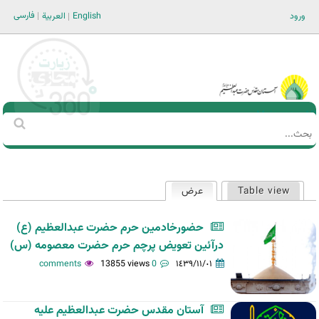
Jump to navigation
فارسی
ورود
English
العربية
Main men-AR
‏بحث
استمارة
البحث
Table view
عرض
(علامة التبويب النشطة)
التبويبات
الأساسية
حضورخادمین حرم حضرت عبدالعظیم (ع)
درآئین تعویض پرچم حرم حضرت معصومه (س)
13855 views
0 comments
١٤٣٩/١١/٠١
آستان مقدس حضرت عبدالعظیم علیه