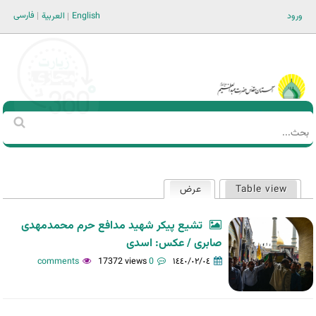
Jump to navigation
فارسی
ورود
English
العربية
Main men-AR
‏بحث
استمارة
البحث
Table view
عرض
(علامة التبويب النشطة)
التبويبات
الأساسية
تشیع پیکر شهید مدافع حرم محمدمهدی
صابری / عکس: اسدی
17372 views
0 comments
١٤٤٠/٠٢/٠٤