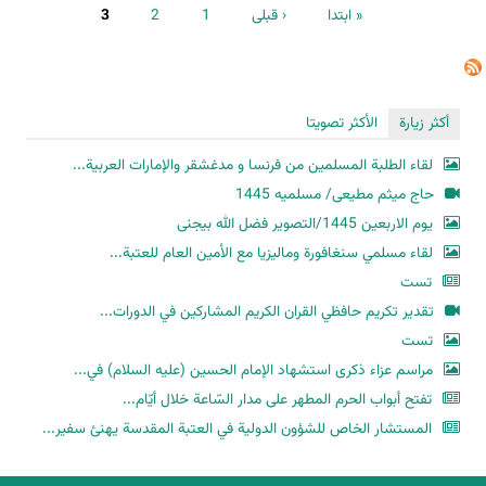
الصفحات
« ابتدا
‹ قبلی
1
2
3
أكثر زيارة
الأكثر تصويتا
لقاء الطلبة المسلمين من فرنسا و مدغشقر والإمارات العربية...
حاج میثم مطیعی/ مسلمیه 1445
یوم الاربعین 1445/التصویر فضل الله بیجنی
لقاء مسلمي سنغافورة وماليزيا مع الأمين العام للعتبة...
تست
تقدير تكريم حافظي القران الكريم المشاركين في الدورات...
تست
مراسم عزاء ذكرى استشهاد الإمام الحسين (عليه السلام) في...
تفتح أبواب الحرم المطهر على مدار السّاعة خلال أيّام...
المستشار الخاص للشؤون الدولية في العتبة المقدسة يهنئ سفير...