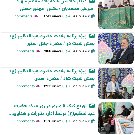
دیدار خادمین با خانواده معظم شهید
امیرعلی محمدیان / عکس: مهدی حسنی
10741 views
0 comments
١٤٤٣/٠٤/٠٧
ویژه برنامه ولادت حضرت عبدالعظیم (ع)
پخش شبکه دو / عکس: جلال اسدی
7988 views
0 comments
١٤٤٣/٠٤/٠٧
ویژه برنامه ولادت حضرت عبدالعظیم (ع)
پخش شبکه شاد / عکس: اسدی
8233 views
0 comments
١٤٤٣/٠٤/٠٧
توزیع کیک 5 متری در روز میلاد حضرت
عبدالعظیم(ع) توسط اداره نذورات و هدایای...
8176 views
0 comments
١٤٤٣/٠٤/٠٧