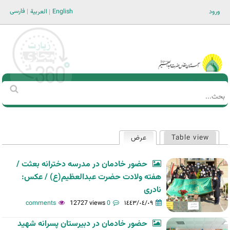
Jump to navigation
فارسی
ورود
English
العربية
Main men-AR
‏بحث
استمارة
البحث
Table view
عرض
(علامة التبويب النشطة)
التبويبات
الأساسية
حضور خادمان در مدرسه دخترانه بعثت /
هفته ولادت حضرت عبدالعظیم(ع) / عکس:
نادری
12727 views
0 comments
١٤٤٣/٠٤/٠٩
حضور خادمان در دبیرستان پسرانه شهید