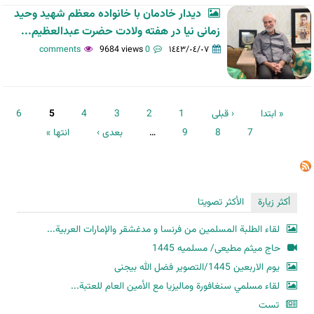
دیدار خادمان با خانواده معظم شهید وحید
زمانی نیا در هفته ولادت حضرت عبدالعظیم...
9684 views
0 comments
١٤٤٣/٠٤/٠٧
الصفحات
« ابتدا
‹ قبلی
1
2
3
4
5
6
7
8
9
…
بعدی ›
انتها »
أكثر زيارة
الأكثر تصويتا
لقاء الطلبة المسلمين من فرنسا و مدغشقر والإمارات العربية...
حاج میثم مطیعی/ مسلمیه 1445
یوم الاربعین 1445/التصویر فضل الله بیجنی
لقاء مسلمي سنغافورة وماليزيا مع الأمين العام للعتبة...
تست