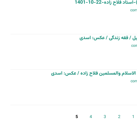
یل / فقه زندگی / عکس: اسدی
اسلام والمسلمین فلاح زاده / عکس: اسدی
5
4
3
2
1