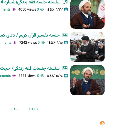
سلسله جلسه فقه زندگی(شماره 4)-استاد فلاح زاده-22-10-1401
4050 views
0 comments
١٤٤٤/٠٦/٢٣
جلسه تفسیر قرآن کریم / دعای کم
7242 views
0 comments
١٤٤٤/٠٦/١٥
سلسله جلسات فقه زندگی/ حجت ال
6661 views
0 comments
١٤٤٤/٠٥/٢٤
ا
« ابتدا
‹ قبلی
ل
ص