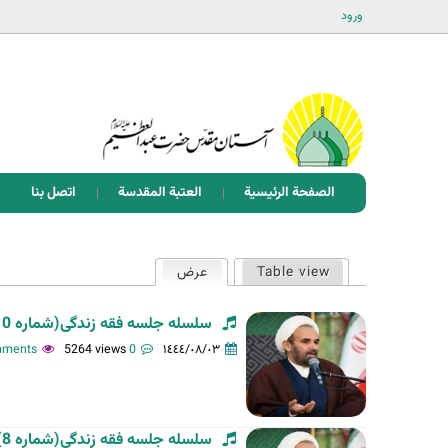
ورود
الصفحة الرئيسية
العتبة المقدسة
اتصل بنا
ا
Table view
عرض
(علامة التبويب النشطة)
ل
ت
سلسله جلسه فقه زندگی(شماره 10)-استاد فلاح زاده-04-12-1401
ب
5264 views
0 comments
١٤٤٤/٠٨/٠٣
و
ي
ب
سلسله جلسه فقه زندگی(شماره 8)-استاد فلاح زاده-20-11-1401
ا