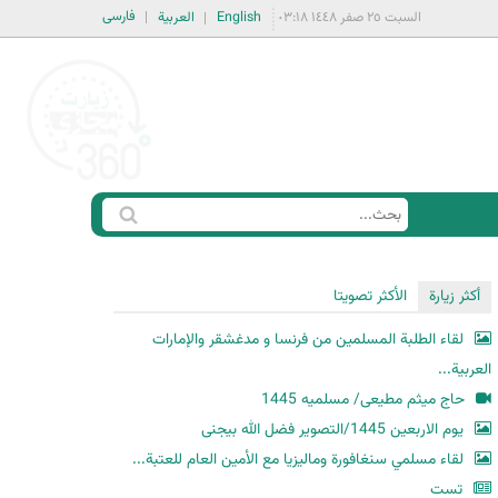
فارسی
السبت ٢٥ صفر ١٤٤٨ ٠٣:١٨
English
العربية
ا
ب
س
ح
ت
أكثر زيارة
الأكثر تصويتا
ث
م
لقاء الطلبة المسلمين من فرنسا و مدغشقر والإمارات
ا
العربية...
ر
حاج میثم مطیعی/ مسلمیه 1445
ة
یوم الاربعین 1445/التصویر فضل الله بیجنی
ا
لقاء مسلمي سنغافورة وماليزيا مع الأمين العام للعتبة...
ل
ب
تست