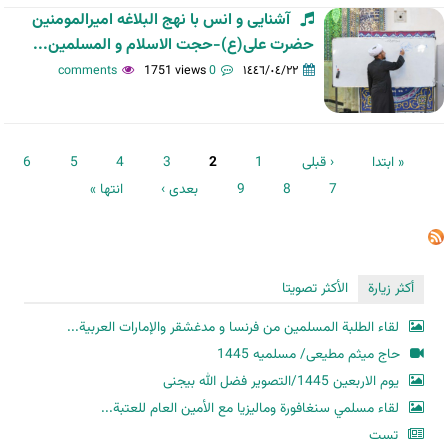
آشنایی و انس با نهج البلاغه امیرالمومنین
حضرت علی(ع)-حجت الاسلام و المسلمین...
1751 views
0 comments
١٤٤٦/٠٤/٢٢
الصفحات
« ابتدا
‹ قبلی
1
2
3
4
5
6
7
8
9
بعدی ›
انتها »
أكثر زيارة
الأكثر تصويتا
لقاء الطلبة المسلمين من فرنسا و مدغشقر والإمارات العربية...
حاج میثم مطیعی/ مسلمیه 1445
یوم الاربعین 1445/التصویر فضل الله بیجنی
لقاء مسلمي سنغافورة وماليزيا مع الأمين العام للعتبة...
تست