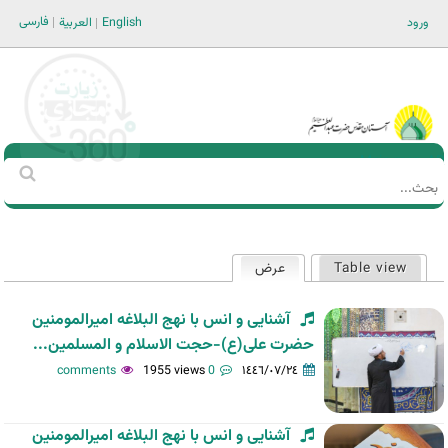
Jump to navigation
فارسی
ورود
English
العربية
Main men-AR
‏بحث
استمارة
البحث
Table view
عرض
(علامة التبويب النشطة)
التبويبات
الأساسية
آشنایی و انس با نهج البلاغه امیرالمومنین
حضرت علی(ع)-حجت الاسلام و المسلمین...
1955 views
0 comments
١٤٤٦/٠٧/٢٤
آشنایی و انس با نهج البلاغه امیرالمومنین