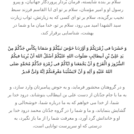
سلام بر بنده شايسته، فرمان بُردار پروردگار جهانيان، و پيرو
رسول او و امير مؤمنان، سلام بر تو اى ابا القاسم فرزند سبط
نجيب برگزيده، سلام بر تو اى كسی كه به زيارتش، ثواب زيارت
سيد الشهدا اميد می رود، سلام بر تو، خدا ميان ما و شما در
بهشت، شناسايى برقرار كند،
وَ حَشَرَنا فی زُمْرَتِكُمْ وَ اَوْرَدَنا حَوْضَ نَبیِّكُمْ وَ سَقانا بِكَاْسِ جَدِّكُمْ مِنْ
یَدِ عَلِیِّ بْنِ اَبیطالِبٍ صَلَوات اللهِ عَلیْكُمْ اَسْئَلُ اللهَ اَنْ یُرِیَنا فیكُمُ
السُّرُورَ وَ الْفَرَجَ وَ اَنْ یَجْمَعَنا وَ ایّاكُمْ فی زُمْرَةِ جَدِّكُمْ مُحَمَّدٍ صَلی
اللهُ عَلیْهِ وَ آلِهِ وَ اَنْ لایَسْلُبَنا مَعْرِفَتكُمْ اِنَّهُ وَلیٌّ قَدیرٌ
و در گروهتان محشور فرمايد، و به حوض پيامبرتان وارد سازد، و
به ما با جام جدّتان از دست على بن ابيطالب بنوشاند، درود خدا بر
شما، از خدا می خواهم كه به ما درباره شما، خوشحالى و
گشايش بنماياند، و ما و شما را در گروه جدّتان محمد درود خدا بر
او و خاندانش گرد آورد، و معرفت شما را از ما باز نگيرد، به
درستى كه او سرپرست توانايى است،