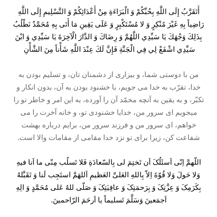
أَتَقَرَّبُ إِلَى اللَّهِ بِحُبِّكُمْ وَ الْبَرَاءَةِ مِنْ أَعْدَائِكُمْ وَ التَّسْلِيمِ إِلَى اللَّهِ
رَاضِياً بِهِ غَيْرَ مُنْكِرٍ وَ لا مُسْتَكْبِرٍ وَ عَلَى يَقِينِ مَا أَتَى بِهِ مُحَمَّدٌ نَطْلُبُ
بِذَلِكَ وَجْهَكَ يَا سَيِّدِي اللَّهُمَّ وَ رِضَاكَ وَ الدَّارَ الْآخِرَةَ يَا سَيِّدِي وَ ابْنَ
سَيِّدِي اشْفَعْ لِي فِي الْجَنَّةِ فَإِنَّ لَكَ عِنْدَ اللَّهِ شَأْناً مِنَ الشَّأْنِ
من با دوستى شما، و بيزارى از دشمنان تان، و تسليم بودن به
خدا، تقرّب به خدا می جويم، با خشنود بودن به آن، بدون انكار و
تكبّر، و به يقين به آنچه محمّد آن را آورده، به اين امر و خاطر تو را
میجويم اى سرور من، خدايا خشنودى تو، و خانه آخرت را می
خواهم، اى سرور من و فرزند سرور من، برايم درباره بهشت
شفاعت كن، زيرا براى تو نزد خدا مقامى از مقامات والا است.
اللّهمَّ اِنّی اَسئَلُکَ اَن تَختِمَ لی بِالسّعادَةِ فَلا تَسلُب مِنّی ما اَنا فیهِ
وَلا حَولَ وَلا قُوّةَ اِلاّ بِاللهِ العَلیِّ العَظیمِ اَللهَمَّ استَجِب لَنا وَ تَقَبَّلهُ
بِکَرَمِکَ وَ عِزَّتِکَ وَ بِرَحمَتِکَ وَ عافِیَتِکَ وَ صَلّی للهُ عَلی مُحَمَّدٍ وَ الِهِ
اَجمَعینَ وَسَلَّمَ تَسلیماً یا اَرحَمَ الرّاحمینَ.