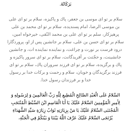
بَرَكَاتُهُ.
سلام بر تو اى موسى بن جعفر، پاك و پاكيزه، سلام بر تو اى على
بن موسى الرضا، امام پسنديده، سلام بر تو اى محمد بن على
پرهيزکار، سلم بر تو اى على بن محمد النّقى، خيرخواه امين،
سلام بر تو اى حسن بن على، سلام بر جانشين پس از او، پروردگارا
درود فرست بر نورت و چراغت، و نماينده نماينده ات، و جانشين
جانشينت، و حجّتت بر آفريدگانت، سلام بر تو اى سرور پاكيزه و
پاك و برگزيده، سلام بر تو اى فرزند سروران پاك، سلام بر تو اى
فرزند برگزيدگان و خوبان، سلام و رحمت و بركات خدا بر رسول
خدا و بر فرزندان رسول خدا.
السَّلامُ عَلَى الْعَبْدِ الصَّالِحِ الْمُطِيعِ لِلَّهِ رَبِّ الْعَالَمِينَ وَ لِرَسُولِهِ وَ
لِأَمِيرِ الْمُؤْمِنِينَ السَّلامُ عَلَيْكَ يَا أَبَا الْقَاسِمِ ابْنَ السِّبْطِ الْمُنْتَجَبِ
الْمُجْتَبَى السَّلامُ عَلَيْكَ يَا مَنْ بِزِيَارَتِهِ ثَوَابُ زِيَارَةِ سَيِّدِ الشُّهَدَاءِ
يُرْتَجَى السَّلامُ عَلَيْكَ عَرَّفَ اللَّهُ بَيْنَنَا وَ بَيْنَكُمْ فِي الْجَنَّةِ،