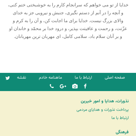
خدايا از تو می خواهم كه سرانجام كارم را به خوشبختى ختم كنى،
و آنچه را در آنم از دستم نگيرى، جنبش و نيرويى جز به خداى
والاى بزرگ نيست. خدايا براى ما اجابت كن، و آن را به كرم و
عزّتت، و رحمت و عافيتت بپذير، و درود خدا بر محمّد و خاندان او
و بر آنان سلام باد، سلامى كامل، اى مهربان ترين مهربانان.
صفحه اصلی
ارتباط با ما
ماهنامه خادم
نقشه
نذورات، هدایا و امور خیرین
پرداخت نذورات و هدایای مردمی
ارتباط با ما
فرهنگی