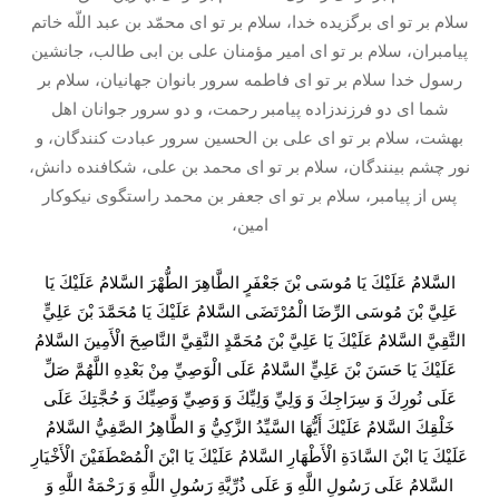
سلام بر تو اى برگزيده خدا، سلام بر تو اى محمّد بن عبد اللّه خاتم
پيامبران، سلام بر تو اى امير مؤمنان على بن ابى طالب، جانشين
رسول خدا سلام بر تو اى فاطمه سرور بانوان جهانيان، سلام بر
شما اى دو فرزندزاده پيامبر رحمت، و دو سرور جوانان اهل
بهشت، سلام بر تو اى على بن الحسين سرور عبادت كنندگان، و
نور چشم بينندگان، سلام بر تو اى محمد بن على، شكافنده دانش،
پس از پيامبر، سلام بر تو اى جعفر بن محمد راستگوى نيكوكار
امين،
السَّلامُ عَلَيْكَ يَا مُوسَى بْنَ جَعْفَرٍ الطَّاهِرَ الطُّهْرَ السَّلامُ عَلَيْكَ يَا
عَلِيَّ بْنَ مُوسَى الرِّضَا الْمُرْتَضَى السَّلامُ عَلَيْكَ يَا مُحَمَّدَ بْنَ عَلِيٍّ
التَّقِيَّ السَّلامُ عَلَيْكَ يَا عَلِيَّ بْنَ مُحَمَّدٍ النَّقِيَّ النَّاصِحَ الْأَمِينَ السَّلامُ
عَلَيْكَ يَا حَسَنَ بْنَ عَلِيٍّ السَّلامُ عَلَى الْوَصِيِّ مِنْ بَعْدِهِ اللَّهُمَّ صَلِّ
عَلَى نُورِكَ وَ سِرَاجِكَ وَ وَلِيِّ وَلِيِّكَ وَ وَصِيِّ وَصِيِّكَ وَ حُجَّتِكَ عَلَى
خَلْقِكَ السَّلامُ عَلَيْكَ أَيُّهَا السَّيِّدُ الزَّكِيُّ وَ الطَّاهِرُ الصَّفِيُّ السَّلامُ
عَلَيْكَ يَا ابْنَ السَّادَةِ الْأَطْهَارِ السَّلامُ عَلَيْكَ يَا ابْنَ الْمُصْطَفَيْنَ الْأَخْيَارِ
السَّلامُ عَلَى رَسُولِ اللَّهِ وَ عَلَى ذُرِّيَّةِ رَسُولِ اللَّهِ وَ رَحْمَةُ اللَّهِ وَ