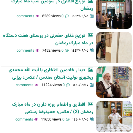
توزیع افطاری در سومین شب ماه مبارک
رمضان
8289 views
0 comments
١٤٤٣/٠٩/٠٥
توزیع غذای حضرتی در روستای هفت دستگاه
در ماه مبارک رمضان
7452 views
0 comments
١٤٤٣/٠٩/٠٥
دیدار خادمین افتخاری با آیت الله محمدی
ریشهری تولیت آستان مقدس / عکس: بیژنی
11224 views
0 comments
١٤٤٠/٠٩/١٧
افطاری و اطعام روزه داران در ماه مبارک
رمضان (2) / عکس: حمیدرضا رستمی
11650 views
0 comments
١٤٤٠/٠٩/٠٥