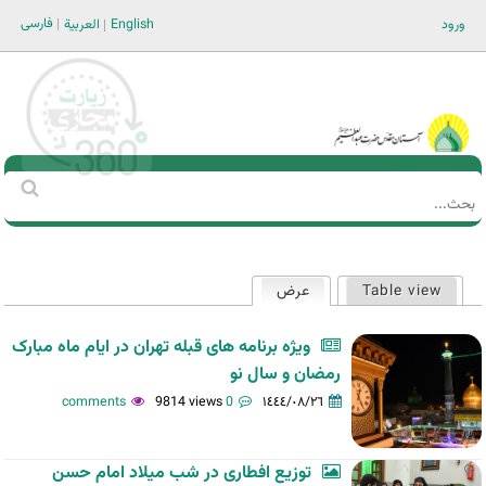
Jump to navigation
فارسی
ورود
English
العربية
Main men-AR
‏بحث
استمارة
البحث
Table view
عرض
(علامة التبويب النشطة)
التبويبات
الأساسية
ویژه برنامه های قبله تهران در ایام ماه مبارک
رمضان و سال نو
9814 views
0 comments
١٤٤٤/٠٨/٢٦
توزیع افطاری در شب میلاد امام حسن