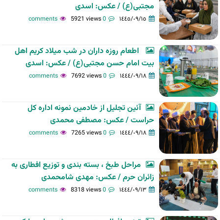
مجتبی(ع) / عکس: اسدی
5921 views
0 comments
١٤٤٥/٠٩/١٥
اطعام روزه داران در شب میلاد کریم اهل
بیت امام حسن مجتبی(ع) / عکس: اسدی
7692 views
0 comments
١٤٤٤/٠٩/١٨
آئین تجلیل از خادمین نمونه اداره کل
حراست / عکس: مصطفی محمدی
7265 views
0 comments
١٤٤٤/٠٩/١٨
مراحل طبخ ، بسته بندی و توزیع افطاری به
زائران حرم / عکس: مهدی شامحمدی
8318 views
0 comments
١٤٤٤/٠٩/١٣