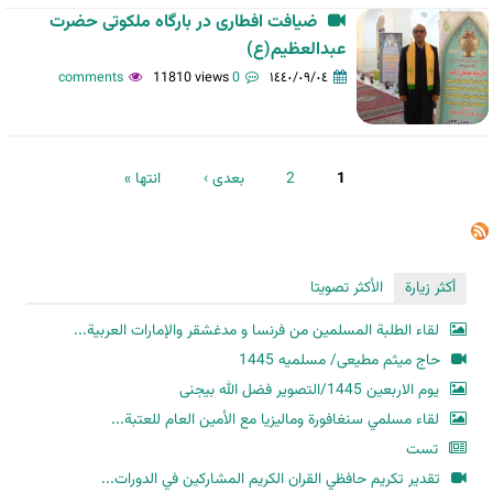
ضیافت افطاری در بارگاه ملکوتی حضرت
عبدالعظیم(ع)
11810 views
0 comments
١٤٤٠/٠٩/٠٤
الصفحات
1
2
بعدی ›
انتها »
أكثر زيارة
الأكثر تصويتا
لقاء الطلبة المسلمين من فرنسا و مدغشقر والإمارات العربية...
حاج میثم مطیعی/ مسلمیه 1445
یوم الاربعین 1445/التصویر فضل الله بیجنی
لقاء مسلمي سنغافورة وماليزيا مع الأمين العام للعتبة...
تست
تقدير تكريم حافظي القران الكريم المشاركين في الدورات...