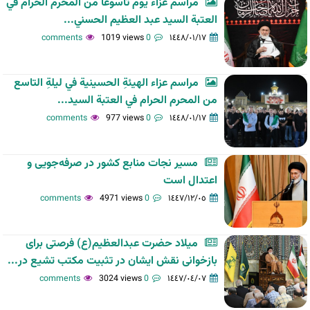
مراسم عزاء يوم تاسوعا من المحرم الحرام في
العتبة السيد عبد العظيم الحسني...
1019 views
0 comments
١٤٤٨/٠١/١٧
مراسم عزاء الهيئةِ الحسينية في ليلةِ التاسع
من المحرم الحرام في العتبة السيد...
977 views
0 comments
١٤٤٨/٠١/١٧
مسیر نجات منابع کشور در صرفه‌جویی و
اعتدال است
4971 views
0 comments
١٤٤٧/١٢/٠٥
میلاد حضرت عبدالعظیم(ع) فرصتی برای
بازخوانی نقش ایشان در تثبیت مکتب تشیع در...
3024 views
0 comments
١٤٤٧/٠٤/٠٧