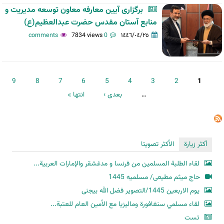
برگزاری آیین معارفه معاون توسعه مدیریت و
منابع آستان‌ مقدس‌ حضرت‌ عبدالعظیم(ع)
7834 views
0 comments
١٤٤٦/٠٤/٢٥
الصفحات
9
8
7
6
5
4
3
2
1
…
بعدی ›
انتها »
أكثر زيارة
الأكثر تصويتا
لقاء الطلبة المسلمين من فرنسا و مدغشقر والإمارات العربية...
حاج میثم مطیعی/ مسلمیه 1445
یوم الاربعین 1445/التصویر فضل الله بیجنی
لقاء مسلمي سنغافورة وماليزيا مع الأمين العام للعتبة...
تست