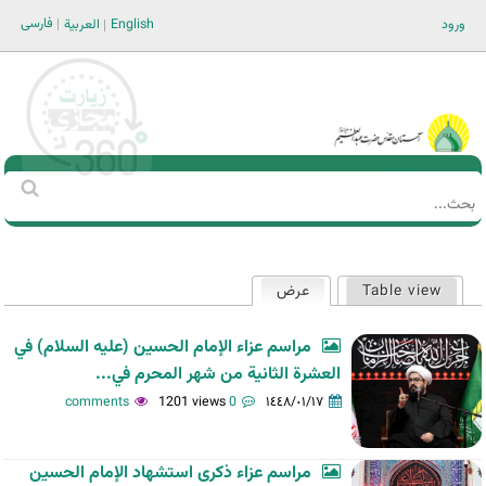
Jump to navigation
فارسی
ورود
English
العربية
Main men-AR
‏بحث
استمارة
البحث
Table view
عرض
(علامة التبويب النشطة)
التبويبات
الأساسية
مراسم عزاء الإمام الحسين (عليه السلام) في
العشرة الثانية من شهر المحرم في...
1201 views
0 comments
١٤٤٨/٠١/١٧
مراسم عزاء ذكرى استشهاد الإمام الحسين