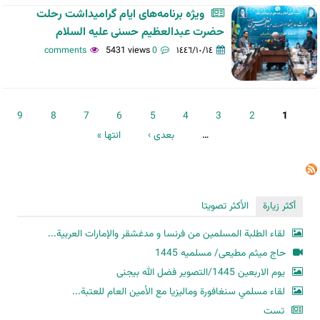
ویژه برنامه‌های ایام گرامیداشت رحلت
حضرت عبدالعظیم حسنی علیه السلام
5431 views
0 comments
١٤٤٦/١٠/١٤
الصفحات
9
8
7
6
5
4
3
2
1
…
بعدی ›
انتها »
أكثر زيارة
الأكثر تصويتا
لقاء الطلبة المسلمين من فرنسا و مدغشقر والإمارات العربية...
حاج میثم مطیعی/ مسلمیه 1445
یوم الاربعین 1445/التصویر فضل الله بیجنی
لقاء مسلمي سنغافورة وماليزيا مع الأمين العام للعتبة...
تست