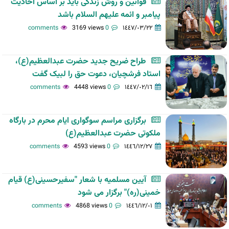
قوانین و روش زندگی باید بر اساس احادیث
پیامبر و ائمه علیهم السلام باشد
3169 views
0 comments
١٤٤٧/٠٣/٢٢
طراح ضریح جدید حضرت عبدالعظیم(ع)،
استاد فرشچیان، دعوت حق را لبیک گفت
4448 views
0 comments
١٤٤٧/٠٢/١٦
برگزاری مراسم سوگواری ایام محرم در بارگاه
ملکوتی حضرت عبدالعظیم(ع)
4593 views
0 comments
١٤٤٦/١٢/٢٧
آیین مسلمیه با شعار "سفیرحسینی(ع) قیام
خمینی(ره)" برگزار می شود
4868 views
0 comments
١٤٤٦/١٢/٠١