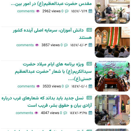
مقدس حضرت عبدالعظیم(ع) در امور بین...
2962 views
0 comments
١٤٤٧/٠٦/١٩
دانش آموزان، سرمایه اصلی آینده کشور
هستند
3857 views
0 comments
١٤٤٧/٠٤/٠٣
ویژه برنامه های ایام میلاد حضرت
سیدالکریم(ع) با شعار “حضرت عبدالعظیم
حسنی(ع)،...
3533 views
0 comments
١٤٤٧/٠٤/٠١
نسل جدید باید بداند که شعارهای غرب درباره
آزادی بیان و حقوق بشر، فریب است
4047 views
0 comments
١٤٤٧/٠٣/٢٥