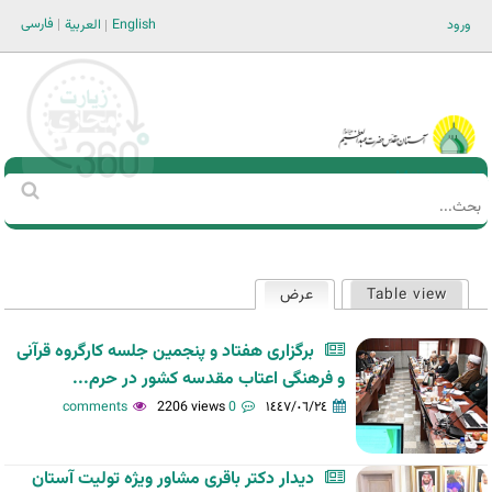
Jump to navigation
فارسی
ورود
English
العربية
Main men-AR
‏بحث
استمارة
البحث
Table view
عرض
(علامة التبويب النشطة)
التبويبات
الأساسية
برگزاری هفتاد و پنجمین جلسه کارگروه قرآنی
و فرهنگی اعتاب مقدسه کشور در حرم...
2206 views
0 comments
١٤٤٧/٠٦/٢٤
دیدار دکتر باقری مشاور ویژه تولیت آستان