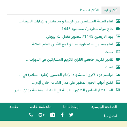
أكثر زيارة
الأكثر تصويتا
لقاء الطلبة المسلمين من فرنسا و مدغشقر والإمارات العربية...
حاج میثم مطیعی/ مسلمیه 1445
یوم الاربعین 1445/التصویر فضل الله بیجنی
لقاء مسلمي سنغافورة وماليزيا مع الأمين العام للعتبة...
تست
تقدير تكريم حافظي القران الكريم المشاركين في الدورات...
تست
مراسم عزاء ذكرى استشهاد الإمام الحسين (عليه السلام) في...
تفتح أبواب الحرم المطهر على مدار السّاعة خلال أيّام...
المستشار الخاص للشؤون الدولية في العتبة المقدسة يهنئ سفير...
الصفحه الرئیسیه
ارتباط با ما
ماهنامه خادم
نقشه
اتصل بنا