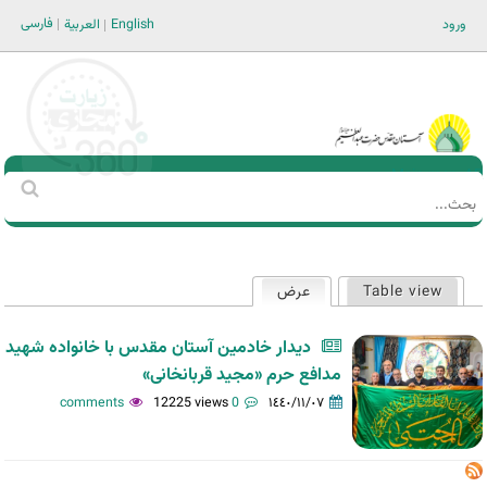
Jump to navigation
فارسی
ورود
English
العربية
Main men-AR
‏بحث
استمارة
البحث
Table view
عرض
(علامة التبويب النشطة)
التبويبات
الأساسية
ديدار خادمين آستان مقدس با خانواده شهيد
مدافع حرم «مجید قربانخانی»
12225 views
0 comments
١٤٤٠/١١/٠٧