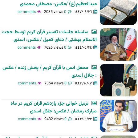
عبدالعظیم(ع) /عکس: مصطفی محمدی
2035 views
0 comments
١٤٤٧/٠٩/٢٦
سلسله جلسات تفسیر قرآن کریم توسط حجت
الاسلام بهشتی / دعای کمیل / عکس: اسدی
7626 views
0 comments
١٤٤٤/٠٥/٢٤
محفل انس با قرآن کریم / پخش زنده / عکس
: جلال اسدی
7354 views
0 comments
١٤٤٣/١٠/٠٧
ترتیل خوانی جزء یازدهم قرآن کریم در ماه
مبارک رمضان / عکس: جلال اسدی
9432 views
0 comments
١٤٤٢/٠٩/٢٢