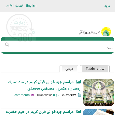
Jump to navigation
فارسی
ورود
English
العربية
Main men-AR
‏بحث
استمارة
البحث
Table view
عرض
(علامة التبويب النشطة)
التبويبات
الأساسية
مراسم جزء خوانی قرآن کریم در ماه مبارک
رمضان/ عکس : مصطفی محمدی
1546 views
0 comments
١٤٤٧/٠٩/٢٨
مراسم جزءخوانی قرآن کریم در حرم حضرت