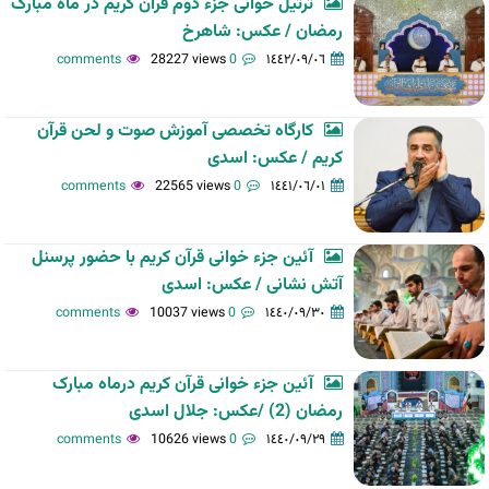
ترتیل خوانی جزء دوم قرآن کریم در ماه مبارک
رمضان / عکس: شاهرخ
28227 views
0 comments
١٤٤٢/٠٩/٠٦
کارگاه تخصصی آموزش صوت و لحن قرآن
کریم / عکس: اسدی
22565 views
0 comments
١٤٤١/٠٦/٠١
آئین جزء خوانی قرآن کریم با حضور پرسنل
آتش نشانی / عکس: اسدی
10037 views
0 comments
١٤٤٠/٠٩/٣٠
آئین جزء خوانی قرآن کریم درماه مبارک
رمضان (2) /عکس: جلال اسدی
10626 views
0 comments
١٤٤٠/٠٩/٢٩