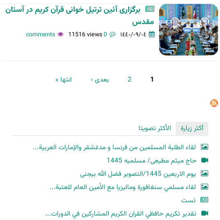
برگزاری آئین ترتیل ‌خوانی قرآن کریم در آستان
مقدس
11516 views
0 comments
١٤٤٠/٠٩/٠٤
الصفحات
1
2
بعدی ›
انتها »
أكثر زيارة
الأكثر تصويتا
لقاء الطلبة المسلمين من فرنسا و مدغشقر والإمارات العربية...
حاج میثم مطیعی/ مسلمیه 1445
یوم الاربعین 1445/التصویر فضل الله بیجنی
لقاء مسلمي سنغافورة وماليزيا مع الأمين العام للعتبة...
تست
تقدير تكريم حافظي القران الكريم المشاركين في الدورات...