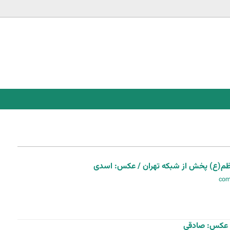
Jump to navigation
اظم(ع) پخش از شبکه تهران / عکس: اسدی
 عکس: صادقی