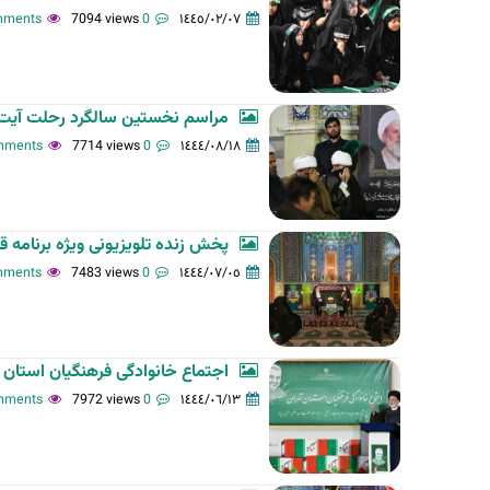
7094 views
0 comments
١٤٤٥/٠٢/٠٧
ت
ا
ل
أ
مراسم نخستین سالگرد رحلت آیت 
س
7714 views
0 comments
١٤٤٤/٠٨/١٨
ا
س
ي
ة
پخش زنده تلویزیونی ویژه برنامه 
7483 views
0 comments
١٤٤٤/٠٧/٠٥
اجتماع خانوادگی فرهنگیان استان
7972 views
0 comments
١٤٤٤/٠٦/١٣