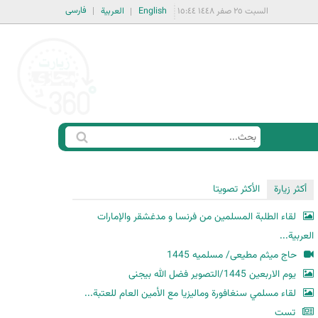
فارسی
السبت ٢٥ صفر ١٤٤٨ ١٥:٤٤
English
العربية
ا
ب
س
ح
ت
أكثر زيارة
الأكثر تصويتا
ث
م
لقاء الطلبة المسلمين من فرنسا و مدغشقر والإمارات
ا
العربية...
ر
حاج میثم مطیعی/ مسلمیه 1445
ة
یوم الاربعین 1445/التصویر فضل الله بیجنی
ا
لقاء مسلمي سنغافورة وماليزيا مع الأمين العام للعتبة...
ل
ب
تست