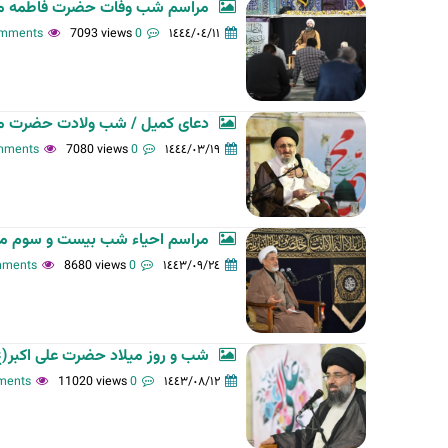
مراسم شب وفات حضرت فاطمه 
7093 views
0 comments
١٤٤٤/٠٤/١١
دعای کمیل / شب ولادت حضرت م
7080 views
0 comments
١٤٤٤/٠٣/١٩
مراسم احیاء شب بیست و سوم مبارک رمضان(2) / شب قدر 
8680 views
0 comments
١٤٤٣/٠٩/٢٤
شب و روز میلاد حضرت علی اکبر(
11020 views
0 comments
١٤٤٣/٠٨/١٢