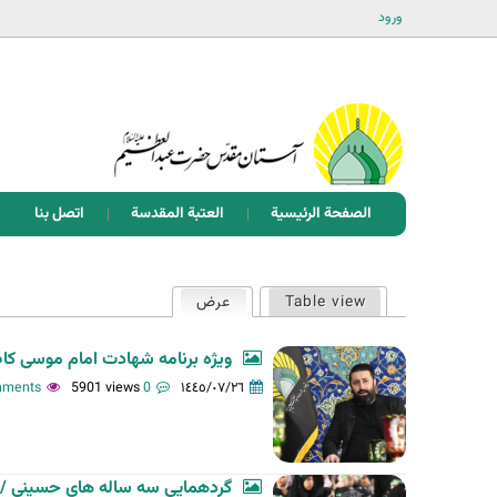
ورود
الصفحة الرئيسية
العتبة المقدسة
اتصل بنا
ا
Table view
عرض
(علامة التبويب النشطة)
ل
ت
ویژه برنامه شهادت امام موسی ک
ب
5901 views
0 comments
١٤٤٥/٠٧/٢٦
و
ي
ب
گردهمایی سه ساله های حسینی /
ا