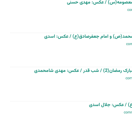
معصومه(س) / عکس: مهدی حسنی
حمد(ص) و امام جعفرصادق(ع) / عکس: اسدی
/ عکس: مهدی شامحمدی
ع) / عکس: جلال اسدی