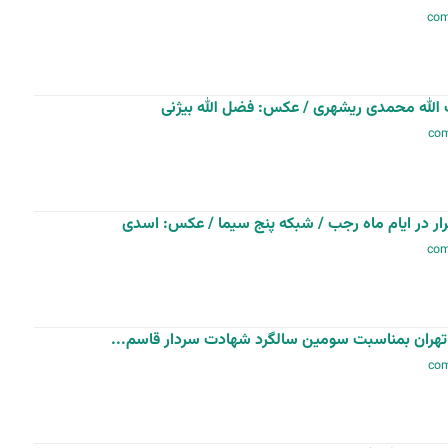
الله محمدی ریشهری / عکس: فضل الله بیژنی
قرار در ایام ماه رجب / شبکه پنج سیما / عکس: اسدی
 تهران بمناسبت سومین سالگرد شهادت سردار قاسم...