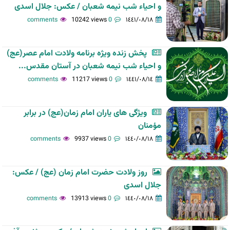
و احیاء شب نیمه شعبان / عکس: جلال اسدی
10242 views
0 comments
١٤٤١/٠٨/١٨
پخش زنده ویژه برنامه ولادت امام عصر(عج)
و احیاء شب نیمه شعبان در آستان مقدس...
11217 views
0 comments
١٤٤١/٠٨/١٤
ویژگی های یاران امام زمان(عج) در برابر
مؤمنان
9937 views
0 comments
١٤٤٠/٠٨/١٨
روز ولادت حضرت امام زمان (عج) / عکس:
جلال اسدی
13913 views
0 comments
١٤٤٠/٠٨/١٨