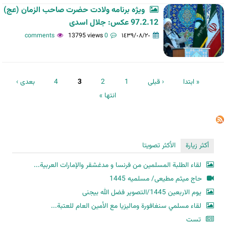
ویژه برنامه ولادت حضرت صاحب الزمان (عج)
97.2.12 عکس: جلال اسدی
13795 views
0 comments
١٤٣٩/٠٨/٢٠
الصفحات
« ابتدا
‹ قبلی
1
2
3
4
بعدی ›
انتها »
أكثر زيارة
الأكثر تصويتا
لقاء الطلبة المسلمين من فرنسا و مدغشقر والإمارات العربية...
حاج میثم مطیعی/ مسلمیه 1445
یوم الاربعین 1445/التصویر فضل الله بیجنی
لقاء مسلمي سنغافورة وماليزيا مع الأمين العام للعتبة...
تست