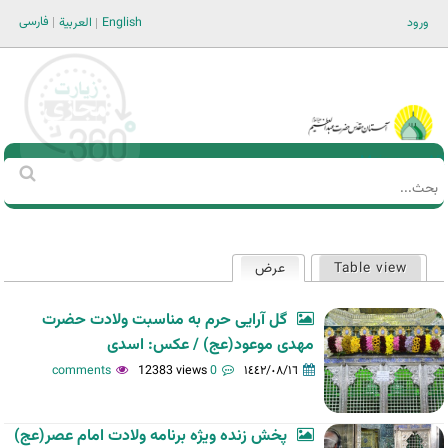
Jump to navigation
فارسی
ورود
English
العربية
Main men-AR
‏بحث
استمارة
البحث
Table view
عرض
(علامة التبويب النشطة)
التبويبات
الأساسية
گل آرایی حرم به مناسبت ولادت حضرت
مهدی موعود(عج) / عکس: اسدی
12383 views
0 comments
١٤٤٢/٠٨/١٦
پخش زنده ویژه برنامه ولادت امام عصر(عج)