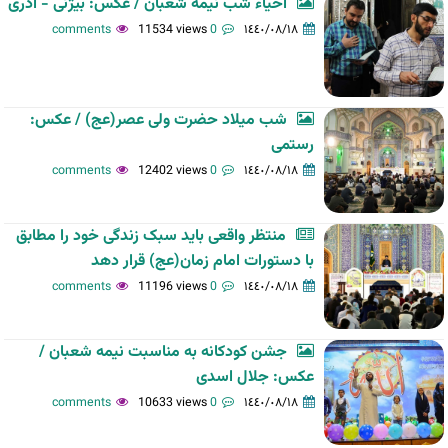
احیاء شب نیمه شعبان / عکس: بیژنی - آذری
11534 views
0 comments
١٤٤٠/٠٨/١٨
شب میلاد حضرت ولی عصر(عج) / عکس:
رستمی
12402 views
0 comments
١٤٤٠/٠٨/١٨
منتظر واقعی باید سبک زندگی خود را مطابق
با دستورات امام زمان(عج) قرار دهد
11196 views
0 comments
١٤٤٠/٠٨/١٨
جشن کودکانه به مناسبت نیمه شعبان /
عکس: جلال اسدی
10633 views
0 comments
١٤٤٠/٠٨/١٨