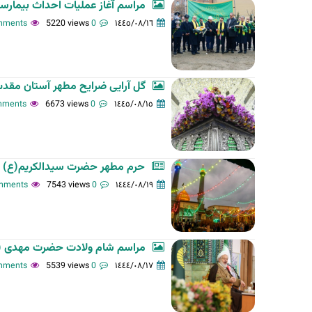
مراسم آغاز عملیات احداث بیمارستان 240 تختخوابی حضرت عبدالعظیم(ع) در روز 
5220 views
0 comments
١٤٤٥/٠٨/١٦
گل آرایی ضرایح مطهر آستان مق
6673 views
0 comments
١٤٤٥/٠٨/١٥
حرم مطهر حضرت سیدالکریم(ع) در 
7543 views
0 comments
١٤٤٤/٠٨/١٩
مراسم شام ولادت حضرت مهدی (ع
5539 views
0 comments
١٤٤٤/٠٨/١٧