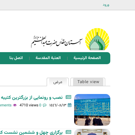
ورود
الصفحة الرئيسية
العتبة المقدسة
اتصل بنا
ا
Table view
عرض
(علامة التبويب النشطة)
ل
ت
نصب و رونمایی از بزرگترین کتی
ب
4710 views
0 comments
١٤٤٦/٠٨/١٣
و
ي
ب
برگزاری چهل و ششمین نشست کمیته
ا