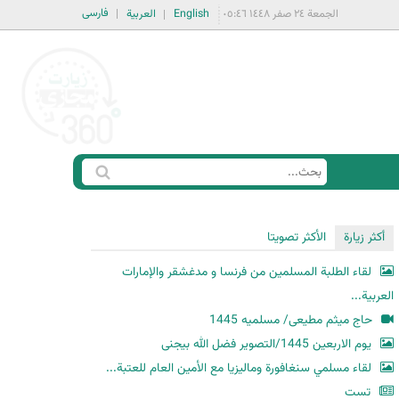
فارسی
الجمعة ٢٤ صفر ١٤٤٨ ٠٥:٤٦
English
العربية
ا
ب
س
ح
ت
أكثر زيارة
الأكثر تصويتا
ث
م
لقاء الطلبة المسلمين من فرنسا و مدغشقر والإمارات
ا
العربية...
ر
حاج میثم مطیعی/ مسلمیه 1445
ة
یوم الاربعین 1445/التصویر فضل الله بیجنی
ا
لقاء مسلمي سنغافورة وماليزيا مع الأمين العام للعتبة...
ل
ب
تست