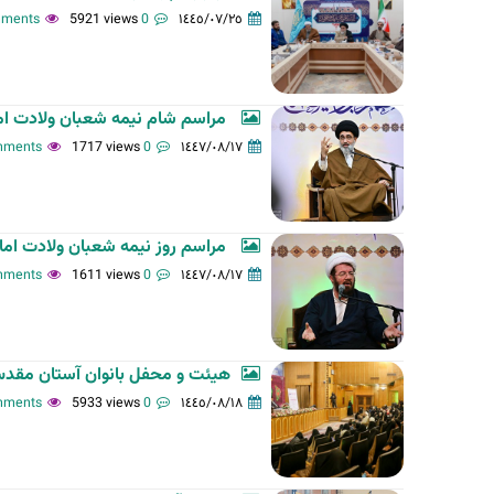
5921 views
0 comments
١٤٤٥/٠٧/٢٥
ت
ا
ل
أ
مراسم شام نیمه شعبان ولادت 
س
1717 views
0 comments
١٤٤٧/٠٨/١٧
ا
س
ي
ة
مراسم روز نیمه شعبان ولادت ام
1611 views
0 comments
١٤٤٧/٠٨/١٧
هیئت و محفل بانوان آستان مقد
5933 views
0 comments
١٤٤٥/٠٨/١٨