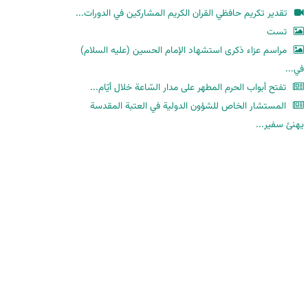
ح
تقدير تكريم حافظي القران الكريم المشاركين في الدورات...
ث
تست
مراسم عزاء ذكرى استشهاد الإمام الحسين (عليه السلام)
في...
تفتح أبواب الحرم المطهر على مدار السّاعة خلال أيّام...
المستشار الخاص للشؤون الدولية في العتبة المقدسة
يهنئ سفير...