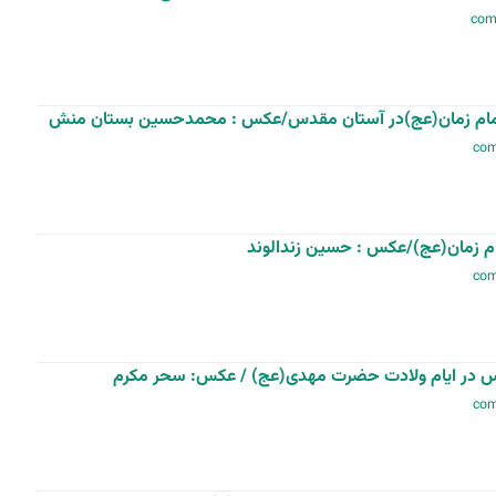
امام زمان(عج)در آستان مقدس/عکس : محمدحسین بستان منش
ام زمان(عج)/عکس : حسین زندالوند
س در ایام ولادت حضرت مهدی(عج) / عکس: سحر مکرم