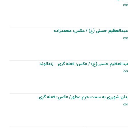
عبدالعظیم حسنی (ع) / عکس: محمدزاده
العظیم حسنی(ع) / عکس: فعله گری - زندالوند
یدان شهرری به سمت حرم مطهر/ عکس: فعله گری