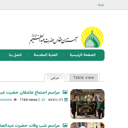
ورود
الصفحة الرئيسية
العتبة المقدسة
اتصل بنا
ا
Table view
عرض
(علامة التبويب النشطة)
ل
ت
مراسم اجتماع عاشقان حضرت عبد
ب
1164 views
0 comments
١٤٤٧/١٠/١٦
و
ي
ب
مراسم شب وفات حضرت عبدالعظی
ا