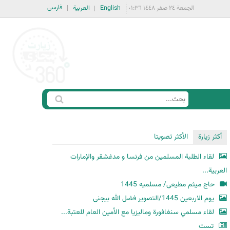
فارسی
الجمعة ٢٤ صفر ١٤٤٨ ٠١:٣٦
English
العربية
ا
ب
س
ح
ت
أكثر زيارة
الأكثر تصويتا
ث
م
لقاء الطلبة المسلمين من فرنسا و مدغشقر والإمارات
ا
العربية...
ر
حاج میثم مطیعی/ مسلمیه 1445
ة
یوم الاربعین 1445/التصویر فضل الله بیجنی
ا
لقاء مسلمي سنغافورة وماليزيا مع الأمين العام للعتبة...
ل
ب
تست