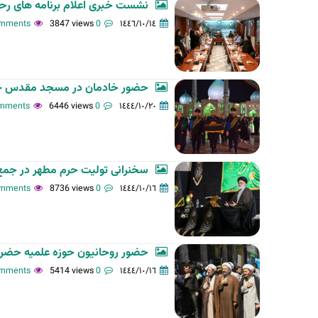
نشست خبری اعلام برنامه های 
3847 views
0 comments
١٤٤٦/١٠/١٤
حضور خادمان در مسجد مقدس جمک
6446 views
0 comments
١٤٤٤/١٠/٢٠
سخنرانی تولیت حرم مطهر در جمع 
8736 views
0 comments
١٤٤٤/١٠/١٦
حضور روحانیون حوزه علمیه حضرت
5414 views
0 comments
١٤٤٤/١٠/١٦