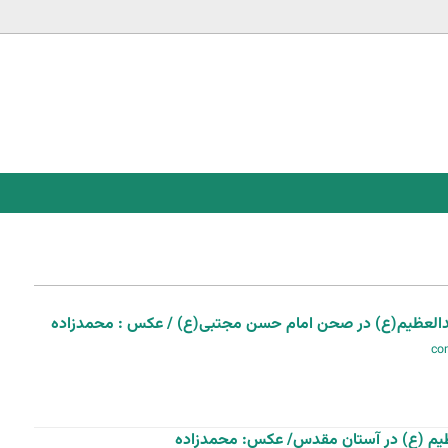
Jump to navigation
العظیم(ع) در صحن امام حسن مجتبی(ع) / عکس : محمدزاده
م (ع) در آستان مقدس/ عکس: محمدزاده