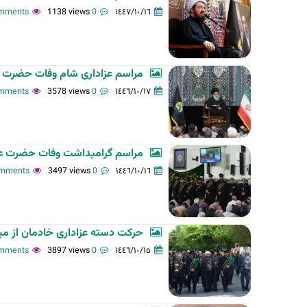
1138 views
0 comments
١٤٤٧/١٠/١٦
ت
ا
ل
أ
مراسم عزاداری شام وفات حضرت 
س
3578 views
0 comments
١٤٤٦/١٠/١٧
ا
س
ي
ة
مراسم گرامیداشت وفات حضرت عبد
3497 views
0 comments
١٤٤٦/١٠/١٦
حرکت دسته عزاداری خادمان از م
3897 views
0 comments
١٤٤٦/١٠/١٥