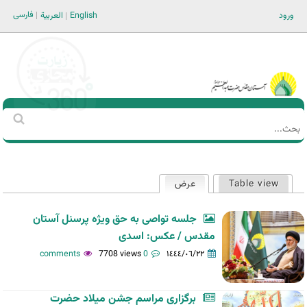
Jump to navigation
فارسی
ورود
English
العربية
Main men-AR
‏بحث
استمارة
البحث
Table view
عرض
(علامة التبويب النشطة)
التبويبات
الأساسية
جلسه تواصی به حق ویژه پرسنل آستان
مقدس / عکس: اسدی
7708 views
0 comments
١٤٤٤/٠٦/٢٢
برگزاری مراسم جشن میلاد حضرت