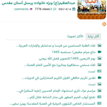
عبدالعظیم(ع) ویژه خانواده پرسنل آستان مقدس
7776 views
0 comments
١٤٤١/٠٤/٠٥
أكثر زيارة
الأكثر تصويتا
لقاء الطلبة المسلمين من فرنسا و مدغشقر والإمارات العربية...
حاج میثم مطیعی/ مسلمیه 1445
یوم الاربعین 1445/التصویر فضل الله بیجنی
لقاء مسلمي سنغافورة وماليزيا مع الأمين العام للعتبة...
تست
تقدير تكريم حافظي القران الكريم المشاركين في الدورات...
تست
مراسم عزاء ذكرى استشهاد الإمام الحسين (عليه السلام) في...
تفتح أبواب الحرم المطهر على مدار السّاعة خلال أيّام...
المستشار الخاص للشؤون الدولية في العتبة المقدسة يهنئ سفير...