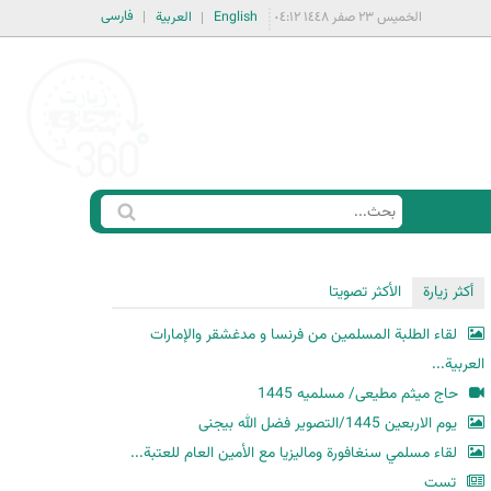
فارسی
الخميس ٢٣ صفر ١٤٤٨ ٠٤:١٢
English
العربية
ا
ب
س
ح
ت
أكثر زيارة
الأكثر تصويتا
ث
م
لقاء الطلبة المسلمين من فرنسا و مدغشقر والإمارات
ا
العربية...
ر
حاج میثم مطیعی/ مسلمیه 1445
ة
یوم الاربعین 1445/التصویر فضل الله بیجنی
ا
لقاء مسلمي سنغافورة وماليزيا مع الأمين العام للعتبة...
ل
ب
تست