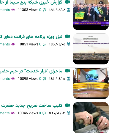
گزارش خبرى شبكه پنج سيما از حال
11303 views
0 comments
١٤٤٠/٠٤/٠٨
تيزر ويژه برنامه هاى قرائت دعاى 
10851 views
0 comments
١٤٤٠/٠٤/٠٥
ماجراى "قرار خدمت" در حرم حضر
10895 views
0 comments
١٤٤٠/٠٤/٠٥
کلیپ ساخت ضریح جدید حضرت عبدا
10046 views
0 comments
١٤٤٠/٠٤/٠٣