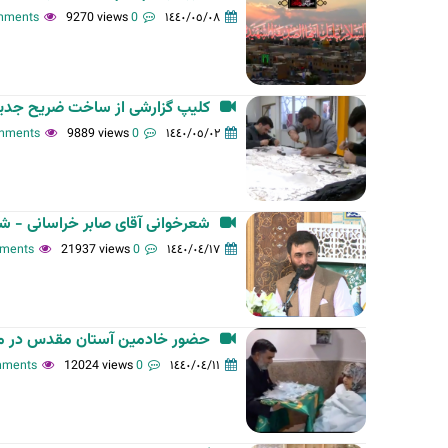
9270 views
0 comments
١٤٤٠/٠٥/٠٨
ت
ا
ل
أ
کلیپ گزارشی از ساخت ضریح جدید 
س
9889 views
0 comments
١٤٤٠/٠٥/٠٢
ا
س
ي
ة
شعرخوانی آقای صابر خراسانی - 
21937 views
0 comments
١٤٤٠/٠٤/١٧
حضور خادمین آستان مقدس در مرا
12024 views
0 comments
١٤٤٠/٠٤/١١