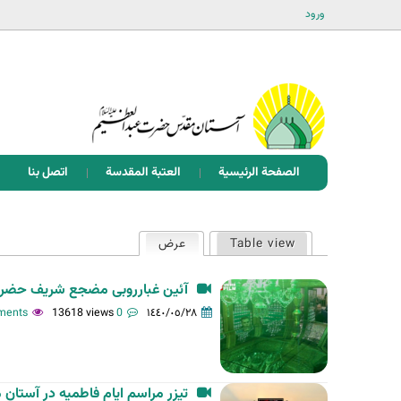
ورود
الصفحة الرئيسية
العتبة المقدسة
اتصل بنا
ا
Table view
عرض
(علامة التبويب النشطة)
ل
ت
آئین غبارروبی مضجع شریف حضرت 
ب
13618 views
0 comments
١٤٤٠/٠٥/٢٨
و
ي
ب
تیزر مراسم ایام فاطمیه در آستا
ا