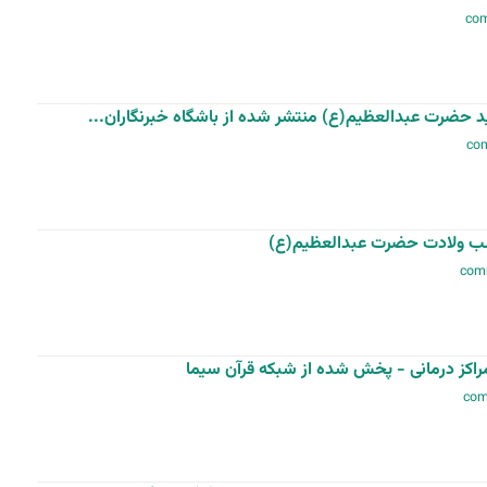
حضرت عبدالعظیم(ع) منتشر شده از باشگاه خبرنگاران...
شب ولادت حضرت عبدالعظیم(ع)
کز درمانی - پخش شده از شبکه قرآن سیما