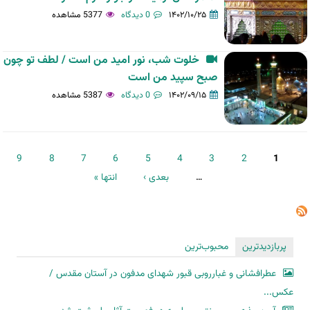
۱۴۰۲/۱۰/۲۵
0 دیدگاه
5377 مشاهده
خلوت شب، نور امید من است / لطف تو چون
صبح سپید من است
۱۴۰۲/۰۹/۱۵
0 دیدگاه
5387 مشاهده
صفحه‌ها
9
8
7
6
5
4
3
2
1
…
بعدی ›
انتها »
پربازدیدترین
محبوب‌ترین
عطرافشانی و غبارروبی قبور شهدای مدفون در آستان مقدس /
عکس...