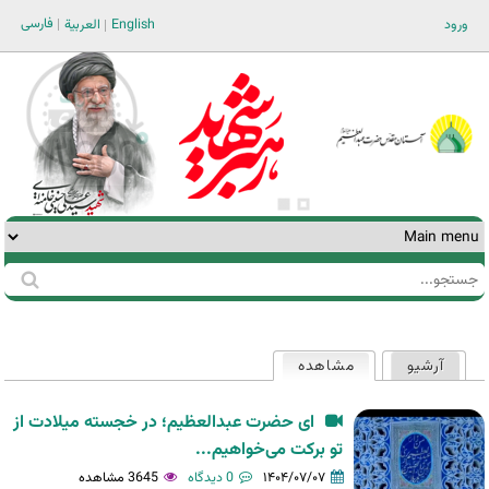
Jump to navigation
فارسی
ورود
English
العربية
جستجو
فرم
جستجو
آرشیو
مشاهده
(لبه فعال)
تب‌های
اولیه
ای حضرت عبدالعظیم؛ در خجسته میلادت از
تو برکت می‌خواهیم...
۱۴۰۴/۰۷/۰۷
0 دیدگاه
3645 مشاهده