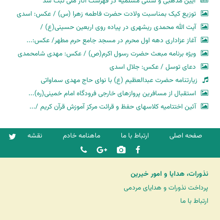
آیین مذهبی و سنتی مسلمیه در فهرست آثار ملی ثبت شد
توزیع کیک بمناسبت ولادت حضرت فاطمه زهرا (س) / عکس: اسدی
آیت الله محمدی ریشهری در پیاده روی اربعین حسینی(ع) /
آغاز عزاداری دهه اول محرم در مسجد جامع حرم مطهر/ عکس:...
ویژه برنامه مبعث حضرت رسول اکرم(ص) / عکس: مهدی شامحمدی
دعای توسل / عکس: جلال اسدی
زیارتنامه حضرت عبدالعظیم (ع) با نوای حاج مهدی سماواتی
استقبال از مسافرین پروازهای خارجی فرودگاه امام خمینی(ره)...
آئین اختتامیه کلاسهای حفظ و قرائت مرکز آموزش قرآن کریم /...
صفحه اصلی
ارتباط با ما
ماهنامه خادم
نقشه
نذورات، هدایا و امور خیرین
پرداخت نذورات و هدایای مردمی
ارتباط با ما