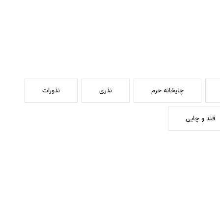
چایخانه حرم
نذری
نذورات
قند و چایی