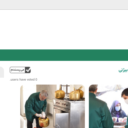
Jump to navigation
یژنی
فوق
0 users have voted.