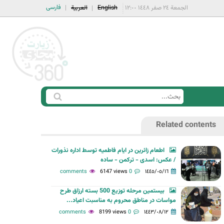
فارسی
الجمعة ٢٤ صفر ١٤٤٨ ١٢:٠٠
English
العربية
ا
ب
س
ح
Related contents
ت
ث
م
اطعام زائرین در ایام فاطمیه توسط اداره نذورات
ا
/ عکس: اسدی - ترکمن - ساده
ر
6147 views
0 comments
١٤٤٥/٠٥/١٦
ة
بیستمین مرحله توزیع 500 بسته ارزاق طرح
ا
مواسات در مناطق محروم به مناسبت اعیاد...
ل
8199 views
0 comments
١٤٤٣/٠٨/١٢
ب