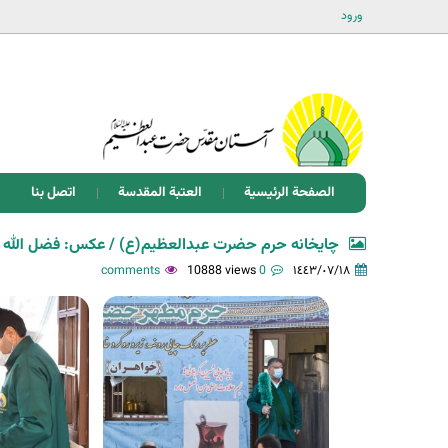
ورود
الصفحة الرئيسية
العتبة المقدسة
اتصل بنا
چایخانه حرم حضرت عبدالعظیم(ع) / عکس: فضل الله ب
10888 views
0 comments
١٤٤٣/٠٧/١٨