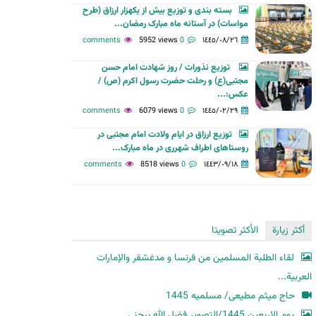
بسته بندی و توزیع بیش از یکهزار ارزاق (طرح
ح
مواسات) در آستانه ماه مبارک رمضان...
ث
5952 views
0 comments
١٤٤٥/٠٨/٢٦
توزیع نذورات / روز شهادت امام حسن
مجتبی(ع) و رحلت حضرت رسول اکرم (ص) /
عکس:...
6079 views
0 comments
١٤٤٥/٠٢/٢٩
توزیع ارزاق در ایام ولادت امام مجتبی در
روستاهای اطراف شهرری در ماه مبارک...
8518 views
0 comments
١٤٤٣/٠٩/١٨
أكثر زيارة
الأكثر تصويتا
لقاء الطلبة المسلمين من فرنسا و مدغشقر والإمارات
العربية...
حاج میثم مطیعی/ مسلمیه 1445
یوم الاربعین 1445/التصویر فضل الله بیجنی