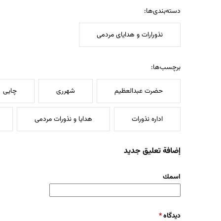
دسته‌بندی‌ها:
نذورارات و هدایای مردمی
برچسب‌ها:
حضرت عبدالعظیم
شهرری
چایی
اداره نذورات
هدایا و نذورات مردمی
إضافة تعليق جديد
‏اسمك ‏
‏دیدگاه ‏
*