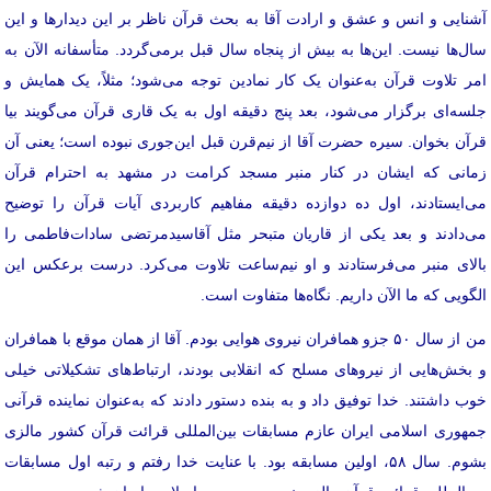
آشنایی و انس و عشق و ارادت آقا به بحث قرآن ناظر بر این دیدارها و این
سال‌ها نیست. این‌ها به بیش از پنجاه سال قبل برمی‌گردد. متأسفانه الآن به
امر تلاوت قرآن به‌عنوان یک کار نمادین توجه می‌شود؛ مثلاً، یک همایش و
جلسه‌ای برگزار می‌شود، بعد پنج دقیقه اول به یک قاری قرآن می‌گویند بیا
قرآن بخوان. سیره‌ حضرت آقا از نیم‌قرن قبل این‌جوری نبوده است؛ یعنی آن
زمانی که ایشان در کنار منبر مسجد کرامت در مشهد به احترام قرآن
می‌ایستادند، اول ده دوازده دقیقه مفاهیم کاربردی آیات قرآن را توضیح
می‌دادند و بعد یکی از قاریان متبحر مثل آقاسیدمرتضی سادات‌فاطمی را
بالای منبر می‌فرستادند و او نیم‌ساعت تلاوت می‌کرد. درست برعکس این
الگویی که ما الآن داریم. نگاه‌ها متفاوت است.
من از سال ۵۰ جزو همافران نیروی هوایی بودم. آقا از همان موقع با همافران
و بخش‌هایی از نیروهای مسلح که انقلابی بودند، ارتباط‌های تشکیلاتی خیلی
خوب داشتند. خدا توفیق داد و به بنده دستور دادند که به‌عنوان نماینده‌ قرآنی
جمهوری اسلامی ایران عازم مسابقات بین‌المللی قرائت قرآن کشور مالزی
بشوم. سال ۵۸، اولین مسابقه بود. با عنایت خدا رفتم و رتبه‌ اول مسابقات