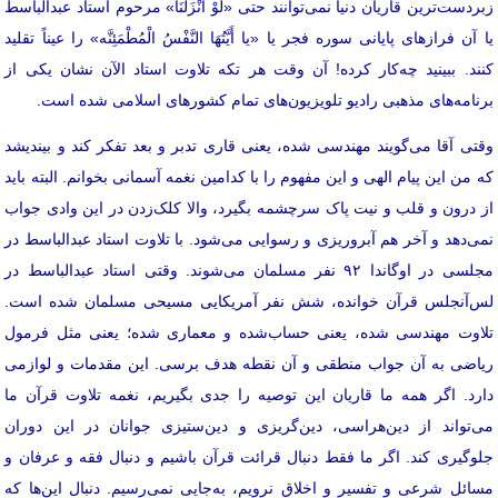
زبردست‌ترین قاریان دنیا نمی‌توانند حتی «لَوْ أَنْزَلْنَا» مرحوم استاد عبدالباسط
یا آن فرازهای پایانی سوره فجر یا «یا أَیَّتُهَا النَّفْسُ الْمُطْمَئِنَّه» را عیناً تقلید
کنند. ببینید چه‌کار کرده! آن وقت هر تکه‌ تلاوت استاد الآن نشان یکی از
برنامه‌های مذهبی رادیو تلویزیون‌های تمام کشورهای اسلامی شده است.
وقتی آقا می‌گویند مهندسی شده، یعنی قاری تدبر و بعد تفکر کند و بیندیشد
که من این پیام الهی و این مفهوم را با کدامین نغمه‌ آسمانی بخوانم. البته باید
از درون و قلب و نیت پاک سرچشمه بگیرد، والا کلک‌زدن در این وادی جواب
نمی‌دهد و آخر هم آبروریزی و رسوایی می‌شود. با تلاوت استاد عبدالباسط در
مجلسی در اوگاندا ۹۲ نفر مسلمان می‌شوند. وقتی استاد عبدالباسط در
لس‌آنجلس قرآن خوانده، شش نفر آمریکایی مسیحی مسلمان شده است.
تلاوت مهندسی شده، یعنی حساب‌شده و معماری شده؛ یعنی مثل فرمول
ریاضی به آن جواب منطقی و آن نقطه‌ هدف برسی. این مقدمات و لوازمی
دارد. اگر همه‌ ما قاریان این توصیه را جدی بگیریم، نغمه‌ تلاوت قرآن ما
می‌تواند از دین‌هراسی، دین‌گریزی و دین‌ستیزی جوانان در این دوران
جلوگیری کند. اگر ما فقط دنبال قرائت قرآن باشیم و دنبال فقه و عرفان و
مسائل شرعی و تفسیر و اخلاق نرویم، به‌جایی نمی‌رسیم. دنبال این‌ها که