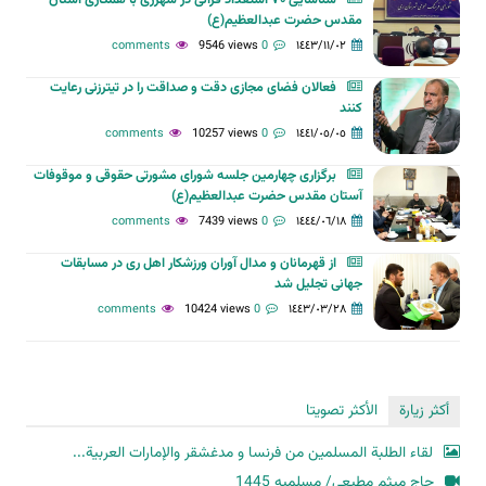
مقدس حضرت عبدالعظیم(ع)
9546 views
0 comments
١٤٤٣/١١/٠٢
فعالان فضای مجازی دقت و صداقت را در تیترزنی رعایت
کنند
10257 views
0 comments
١٤٤١/٠٥/٠٥
برگزاری چهارمین جلسه شورای مشورتی حقوقی و موقوفات
آستان مقدس حضرت عبدالعظیم(ع)
7439 views
0 comments
١٤٤٤/٠٦/١٨
از قهرمانان و مدال آوران ورزشکار اهل ری در مسابقات
جهانی تجلیل شد
10424 views
0 comments
١٤٤٣/٠٣/٢٨
أكثر زيارة
الأكثر تصويتا
لقاء الطلبة المسلمين من فرنسا و مدغشقر والإمارات العربية...
حاج میثم مطیعی/ مسلمیه 1445