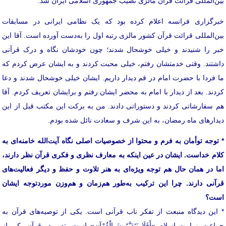
بین‌المللی قرائت قرآن مالزی نصیب جمهوری اسلامی ایران شد.
خبرگزاری فرانسه اعلام کرده بود که یک نظامی ایرانی در مسابقات
بین‌المللی قرائت قرآن کشور مالزی رتبه‌ اول را به‌دست آورده است. آقا این
خبر را شنیدند و خیلی خوشحال شدند؛ چون خودشان نگاه و درک قرآنی
داشتند. وقتی خدمتشان رفتم، خیلی محبت کردند و به ایشان عرض کردم که
ما فردا با حضرت امام در قم دیدار داریم. ایشان خیلی خوشحال شدند و دعا
کردند. بعد از دیدار با امام به محضر ایشان رفتم و برایشان تعریف کردم. آقا
هم سفارشاتی کردند و دستوراتی دادند. من به برکت این مکتب قبل از این
دیدارهای ماه رمضان، به این شرف و سعادت نائل شده بودم.
* توجه توأمان به فرم و محتوا از خصوصیات اصلی نگاه آیت‌الله خامنه‌ای به
کلام خداست. ایشان در عین اینکه به معارف نظری و فکری قرآن نظر دارند،
اما در همان حال هم توجه ویژه‌ای به هنر تلاوت و حفظ و دیگر فعالیت‌های
قرآنی دارند. چرا این ترکیب به‌طور هم‌زمان و هم‌وزن موردتوجه ایشان
است؟
* این دیدگاه منبعث از تفکر ناب قرآنی است. یکی از توصیه‌های قرآن به
جماعت و امت اسلام «أَفَلَا یَتَدَبَّرُونَ الْقُرْآن» است. تدبر در قرآن یکی از