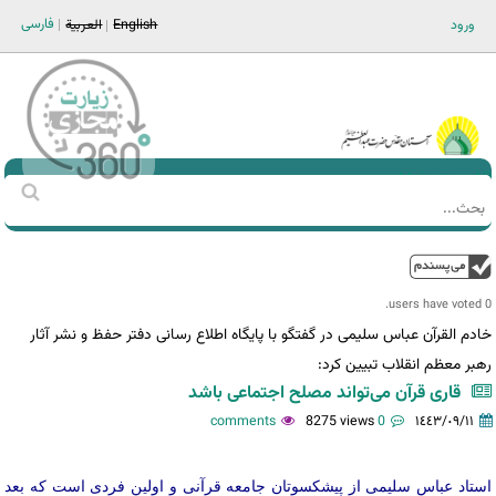
Jump to navigation
فارسی
ورود
English
العربية
Main men-AR
‏بحث
استمارة
البحث
فوق
0 users have voted.
خادم القرآن عباس سلیمی در گفتگو با پایگاه اطلاع رسانی دفتر حفظ و نشر آثار
رهبر معظم انقلاب تبیین کرد:
قاری قرآن می‌تواند مصلح اجتماعی باشد
8275 views
0 comments
١٤٤٣/٠٩/١١
استاد عباس سلیمی از پیشکسوتان جامعه قرآنی و اولین فردی است که بعد