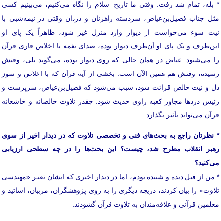
* بله، تمام شد رفت. وقتی ما تاریخ اسلام را نگاه می‌کنیم، می‌بینیم کسی
مثل جناب فضیل‌بن‌عیاض، سردسته‌ راهزنان و دزدان وقتی در نیمه‌شبی با
نیت سوء می‌خواست از دیوار وارد منزل غیر شود، ظاهراً یک پای او
این‌طرف و یک پای او آن‌طرف دیوار بوده، صدای نغمه‌ با اخلاص قاری قرآن
را می‌شنود. عیاض در همان حالی که روی دیوار بوده، می‌گوید بلی، وقتش
رسیده، وقتش هم همین الآن است. بخشی از آیه‌ قرآن که با اخلاص و سوز
دل و نیت خالص قرائت شود، سبب می‌شود که فضیل‌بن‌عیاض، سرپرست و
رئیس دزدها مجاور کعبه راوی حدیث شود. چقدر تلاوت خالصانه و خاشعانه
قرآن می‌تواند تأثیر بگذارد.
* نظرتان راجع به بحث‌های فنی و تخصصی تلاوت که در دیدار اخیر از سوی
رهبر انقلاب مطرح شد، چیست؟ این بحث‌ها را در چه سطحی ارزیابی
می‌کنید؟
* من از قبل دیده و شنیده بودم، اما در دیدار اخیری که ایشان تعبیر «مهندسی
تلاوت» را بیان کردند، دریچه‌ دیگری را به روی پژوهشگران، مربیان، اساتید و
معلمین قرآنی و علاقه‌مندان به تلاوت قرآن گشودند.