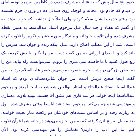
حدود پنج سال پیش که به عتبات مشرف شدم، در کاظمین پیرمرد نودساله‌ای
را دیدم که خادم بود. مچاله و کوچک روی صندلی دم در ورودی حرم نشسته
بود. رفتم خدمت ایشان سلام کردم، ولی اصلاً حال نداشت که جواب بدهد. به
او گفتم که هفتاد و چند سال قبل مرحوم استاد عبدالباسط به همین نقطه
مشرف‌شده و آن تلاوت جاودانه‌ و ماندگار سوره حشر و تکویر را تلاوت کرده
است، شما از این مطلب اطلاع دارید. مثل اینکه زنده و جوان شد. سرش را
بلند کرد و با صدای لرزانی به من گفت دست من را بگیر. بلندش کردم، یک
ربع طول کشید تا ما فاصله‌ سی متری را برویم. نمی‌توانست راه بیاید. من را
به صحن بزرگی در پشت حرم حضرت موسی‌بن‌جعفر علیه‌السلام برد. به من
گفت اینجا صحن قریش است، من جوان شانزده‌ساله‌ای بودم که استاد
عبدالباسط، استاد عبدالفتاح و استاد ابوالعین شعیشع به اینجا آمدند و مرحوم
عبدالباسط اینجا خواند. هر سه قاری هم عشق آقا هستند. ببینید تلاوت معماری
و مهندسی شده چه می‌کند. مرحوم استاد عبدالباسط وقتی مشرف‌شده، اول
به زیارت رفته و بر اساس سنت‌های خودشان دو رکعت نماز تحیت خوانده،
بعد مقابل ضریح اذن گرفته که به من اجازه می‌دهید در خانه‌ شما قرآن تلاوت
کنم. ما این ادب را داریم؟ نغماتش را هم مهندسی کرده بود. الآن