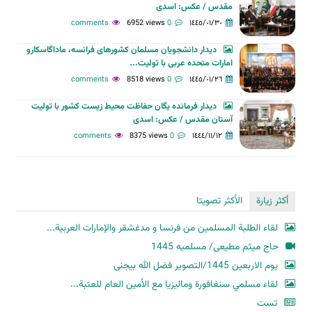
مقدس / عکس: اسدی
6952 views
0 comments
١٤٤٥/٠١/٣٠
دیدار دانشجویان مسلمان کشورهای فرانسه، ماداگاسکارو
امارات متحده عربی با تولیت...
8518 views
0 comments
١٤٤٥/٠١/٢٦
دیدار فرمانده یگان حفاظت محیط زیست کشور با تولیت
آستان مقدس / عکس: اسدی
8375 views
0 comments
١٤٤٤/١١/١٢
أكثر زيارة
الأكثر تصويتا
لقاء الطلبة المسلمين من فرنسا و مدغشقر والإمارات العربية...
حاج میثم مطیعی/ مسلمیه 1445
یوم الاربعین 1445/التصویر فضل الله بیجنی
لقاء مسلمي سنغافورة وماليزيا مع الأمين العام للعتبة...
تست