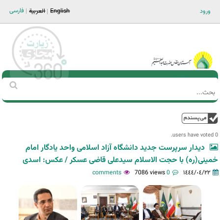
Jump to navigation
فارسی
ورود
English
العربية
Main men-AR
‏بحث
استمارة
البحث
فوق
0 users have voted.
دیدار سرپرست جدید دانشگاه آزاد اسلامی واحد یادگار امام
خمینی(ره) با حجت الاسلام سیدعلی قاضی عسکر / عکس: اسدی
7086 views
0 comments
١٤٤٤/٠٤/٢٢