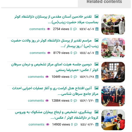
Related contents
تقدیر خادمین آستان مقدس از پرستاران دارالشفاء کوثر
بمناسبت میلاد حضرت زینب(س)...
2754 views
0 comments
١٤٤٧/٠٥/٠٧
مراسم تقدیر از پرسنل دارالشفاء کوثر در روز ولادت حضرت
زینب (س) / روز پرستار /...
8179 views
0 comments
١٤٤٤/٠٥/٠٧
دومین جلسه هیئت امنای مرکز تشخیص و درمان سرطان
کوثر / عکس: حمیدرضا رستمی
10449 views
0 comments
١٤٤٢/١٠/٢٨
آئین افتتاح هتل کرامت ری و آغاز عملیات اجرایی احداث
مرکز جامع سرطان شناسی...
12884 views
0 comments
١٤٤٢/٠٦/٢٠
پیشگیری، تشخیص و ارجاع بیماران مشکوک به ویروس
کرونا در دارالشفاء کوثر / عکس:...
14900 views
0 comments
١٤٤١/٠٧/٢٠