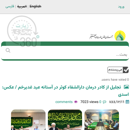
Jump to navigation
فارسی
ورود
English
العربية
Main men-AR
‏بحث
استمارة
البحث
فوق
0 users have voted.
تجلیل از کادر درمان دارالشفاء کوثر در آستانه عید غدیرخم / عکس:
اسدی
7023 views
0 comments
١٤٤٤/١٢/١٦