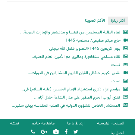
أكثر زيارة
الأكثر تصويتا
لقاء الطلبة المسلمين من فرنسا و مدغشقر والإمارات العربية...
حاج میثم مطیعی/ مسلمیه 1445
یوم الاربعین 1445/التصویر فضل الله بیجنی
لقاء مسلمي سنغافورة وماليزيا مع الأمين العام للعتبة...
تست
تقدير تكريم حافظي القران الكريم المشاركين في الدورات...
تست
مراسم عزاء ذكرى استشهاد الإمام الحسين (عليه السلام) في...
تفتح أبواب الحرم المطهر على مدار السّاعة خلال أيّام...
المستشار الخاص للشؤون الدولية في العتبة المقدسة يهنئ سفير...
الصفحه الرئیسیه
ارتباط با ما
ماهنامه خادم
نقشه
اتصل بنا