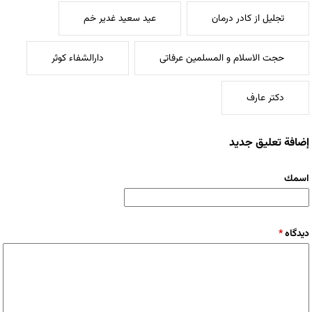
تجلیل از کادر درمان
عید سعید غدیر خم
حجت الاسلام و المسلمین عرفاتی
دارالشفاء کوثر
دکتر عارف
إضافة تعليق جديد
‏اسمك ‏
‏دیدگاه ‏
*