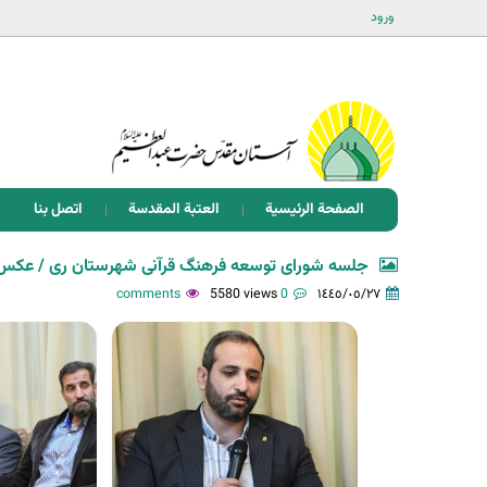
ورود
الصفحة الرئيسية
العتبة المقدسة
اتصل بنا
جلسه شورای توسعه فرهنگ قرآنی شهرستان ری / عکس
5580 views
0 comments
١٤٤٥/٠٥/٢٧