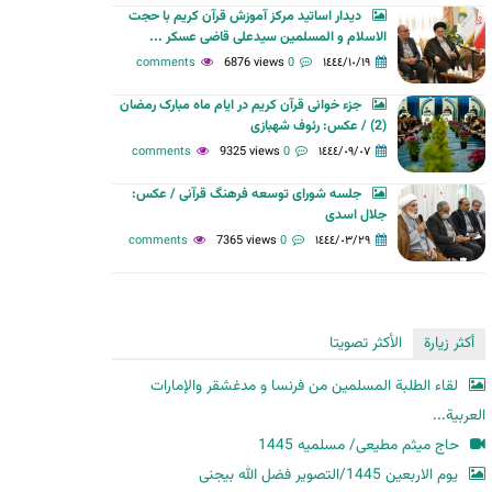
دیدار اساتید مرکز آموزش قرآن کریم با حجت
ح
الاسلام و المسلمین سیدعلی قاضی عسکر ...
ث
6876 views
0 comments
١٤٤٤/١٠/١٩
جزء خوانی قرآن کریم در ایام ماه مبارک رمضان
(2) / عکس: رئوف شهبازی
9325 views
0 comments
١٤٤٤/٠٩/٠٧
جلسه شورای توسعه فرهنگ قرآنی / عکس:
جلال اسدی
7365 views
0 comments
١٤٤٤/٠٣/٢٩
أكثر زيارة
الأكثر تصويتا
لقاء الطلبة المسلمين من فرنسا و مدغشقر والإمارات
العربية...
حاج میثم مطیعی/ مسلمیه 1445
یوم الاربعین 1445/التصویر فضل الله بیجنی