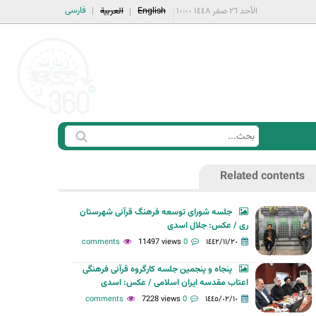
فارسی
الأحد ٢٦ صفر ١٤٤٨ ١٠:٠٠
English
العربية
ا
ب
س
ح
Related contents
ت
ث
م
جلسه شورای توسعه فرهنگ قرآنی شهرستان
ا
ری / عکس: جلال اسدی
ر
11497 views
0 comments
١٤٤٢/١١/٢٠
ة
پنجاه و پنجمین جلسه کارگروه قرآنی فرهنگی
ا
اعتاب مقدسه ایران اسلامی / عکس: اسدی
ل
7228 views
0 comments
١٤٤٥/٠٢/١٠
ب