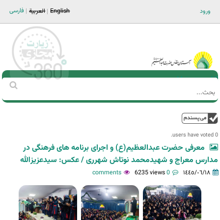
Jump to navigation
فارسی
ورود
English
العربية
Main men-AR
‏بحث
استمارة
البحث
فوق
0 users have voted.
معرفی حضرت عبدالعظیم(ع) و اجرای برنامه های فرهنگی در
مدارس معراج و شهیدمحمد نوتاش شهرری / عکس: سیدعزیزالله
6235 views
0 comments
١٤٤٥/٠٦/١٨