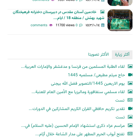
9557 views
0 comments
١٤٤٣/١٠/١٤
خادمین آستان مقدس در دبیرستان دخترانه فرهیختگان
شهید بهشتی / منطقه 18 / ایام...
11700 views
0 comments
١٤٤٣/١٠/١٤
أكثر زيارة
الأكثر تصويتا
لقاء الطلبة المسلمين من فرنسا و مدغشقر والإمارات العربية...
حاج میثم مطیعی/ مسلمیه 1445
یوم الاربعین 1445/التصویر فضل الله بیجنی
لقاء مسلمي سنغافورة وماليزيا مع الأمين العام للعتبة...
تست
تقدير تكريم حافظي القران الكريم المشاركين في الدورات...
تست
مراسم عزاء ذكرى استشهاد الإمام الحسين (عليه السلام) في...
تفتح أبواب الحرم المطهر على مدار السّاعة خلال أيّام...