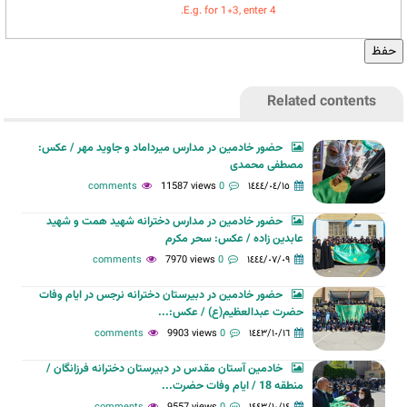
E.g. for 1+3, enter 4.
Related contents
حضور خادمین در مدارس میرداماد و جاوید مهر / عکس:
مصطفی محمدی
11587 views
0 comments
١٤٤٤/٠٤/١٥
حضور خادمین در مدارس دخترانه شهید همت و شهید
عابدین زاده / عکس: سحر مکرم
7970 views
0 comments
١٤٤٤/٠٧/٠٩
حضور خادمین در دبیرستان دخترانه نرجس در ایام وفات
حضرت عبدالعظیم(ع) / عکس:...
9903 views
0 comments
١٤٤٣/١٠/١٦
خادمین آستان مقدس در دبیرستان دخترانه فرزانگان /
منطقه 18 / ایام وفات حضرت...