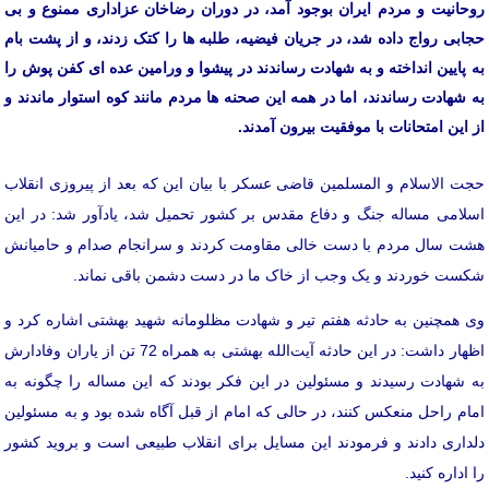
روحانیت و مردم ایران بوجود آمد، در دوران رضاخان عزاداری ممنوع و بی
حجابی رواج داده شد، در جریان فیضیه، طلبه ها را کتک زدند، و از پشت بام
به پایین انداخته و به شهادت رساندند در پیشوا و ورامین عده ای کفن پوش را
به شهادت رساندند، اما در همه این صحنه ها مردم مانند کوه استوار ماندند و
از این امتحانات با موفقیت بیرون آمدند.
حجت الاسلام و المسلمین قاضی عسکر با بیان این که بعد از پیروزی انقلاب
اسلامی مساله جنگ و دفاع مقدس بر کشور تحمیل شد، یادآور شد: در این
هشت سال مردم با دست خالی مقاومت کردند و سرانجام صدام و حامیانش
شکست خوردند و یک وجب از خاک ما در دست دشمن باقی نماند.
وی همچنین به حادثه هفتم تیر و شهادت مظلومانه شهید بهشتی اشاره کرد و
اظهار داشت: در این حادثه آیت‌الله بهشتی به همراه 72 تن از یاران وفادارش
به شهادت رسیدند و مسئولین در این فکر بودند که این مساله را چگونه به
امام راحل منعکس کنند، در حالی که امام از قبل آگاه شده بود و به مسئولین
دلداری دادند و فرمودند این مسایل برای انقلاب طبیعی است و بروید کشور
را اداره کنید.