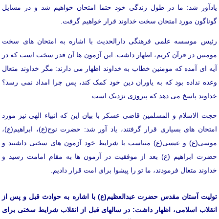
یادآور شد: ما در طول زندگی خود حتما امتحان خواهیم شد و در مسایل
گوناگون مورد امتحان سخت خداوند قرار خواهیم گرفت.
رئیس موسسه علمی فرهنگی دارالحدیث با اشاره به امتحان های سخت
مومنین در قرآن کریم، اظهار داشت: این آزمون ها آن قدر سخت است که در
آیه ای آمده که مومنین خطاب به خداوند اظهار می دارند: مگر خداوند متعال
وعده نداده بود که به یاوران دین خود کمک کند، پس چرا امداد نمی رسد؟
خداوند پاسخ می دهد که پیروزی نزدیک است.
حجت الاسلام و المسلمین قاضی عسکر با بیان این که انبیاء الهی نیز مورد
امتحان های بسیاری قرار گرفتند، یاد آور شد: حضرت نوح(ع)، ابراهیم(ع)،
موسی(ع) و عیسی(ع) متناسب با شرایط خود آزمون های سختی داشتند و
حضرت ابراهیم (ع) بعد از موفقیت در آزمون ها به مقام امامت رسید و
خداوند متعال فرمودند، ما تو را پیشوا برای امت قرار دادیم.
تولیت آستان مقدس حضرت عبدالعظیم(ع) با اشاره به حوادث قبل و پس از
انقلاب اسلامی، اظهار داشت: در سالهای قبل از انقلاب شرایط سختی برای