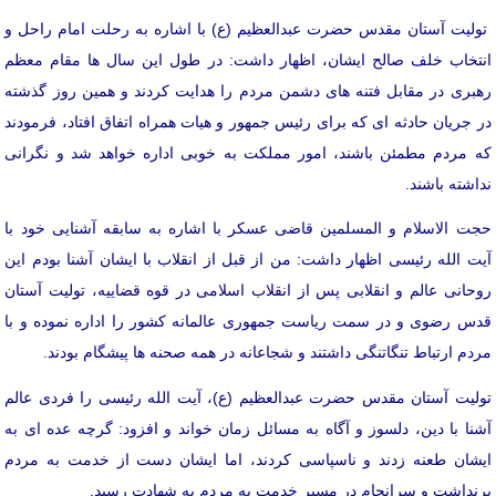
تولیت آستان مقدس حضرت عبدالعظیم (ع) با اشاره به رحلت امام راحل و
انتخاب خلف صالح ایشان، اظهار داشت: در طول این سال ها مقام معظم
رهبری در مقابل فتنه های دشمن مردم را هدایت کردند و همین روز گذشته
در جریان حادثه ای که برای رئیس جمهور و هیات همراه اتفاق افتاد، فرمودند
که مردم مطمئن باشند، امور مملکت به خوبی اداره خواهد شد و نگرانی
نداشته باشند.
حجت الاسلام و المسلمین قاضی عسکر با اشاره به سابقه آشنایی خود با
آیت الله رئیسی اظهار داشت: من از قبل از انقلاب با ایشان آشنا بودم این
روحانی عالم و انقلابی پس از انقلاب اسلامی در قوه قضاییه، تولیت آستان
قدس رضوی و در سمت ریاست جمهوری عالمانه کشور را اداره نموده و با
مردم ارتباط تنگاتنگی داشتند و شجاعانه در همه صحنه ها پیشگام بودند.
تولیت آستان مقدس حضرت عبدالعظیم (ع)، آیت الله رئیسی را فردی عالم
آشنا با دین، دلسوز و آگاه به مسائل زمان خواند و افزود: گرچه عده ای به
ایشان طعنه زدند و ناسپاسی کردند، اما ایشان دست از خدمت به مردم
برنداشت و سرانجام در مسیر خدمت به مردم به شهادت رسید.