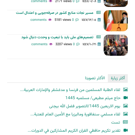
2171 views
0 comments
١٤٤٨/٠١/٠٨
مسیر نجات منابع کشور در صرفه‌جویی و اعتدال است
5181 views
0 comments
١٤٤٧/١٢/٠٥
تصمیم‌های ملی باید با تبعیت و وحدت دنبال شود
3207 views
0 comments
١٤٤٧/١٠/٢١
أكثر زيارة
الأكثر تصويتا
لقاء الطلبة المسلمين من فرنسا و مدغشقر والإمارات العربية...
حاج میثم مطیعی/ مسلمیه 1445
یوم الاربعین 1445/التصویر فضل الله بیجنی
لقاء مسلمي سنغافورة وماليزيا مع الأمين العام للعتبة...
تست
تقدير تكريم حافظي القران الكريم المشاركين في الدورات...