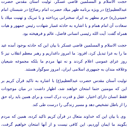
حجت الاسلام و المسلمین قاضی عسکر، تولیت آستان مقدس حضرت
عبدالعظیم(ع) در ویژه برنامه ظهر میلاد حضرت امام رضا(ع) در شبستان امام
خمینی(ره) حرم مطهر به ایراد سخنرانی پرداخته و با تبریک و تهنیت میلاد با
سعادت آن امام همام و با اشاره به حادثه غمبار شهادت رئیس جمهور و هیات
همراه گفت: آیت الله رئیسی انسانی فاضل، عالم و فرهیخته بود.
حجت الاسلام و المسلمین قاضی عسکر با بیان این که حادثه بوجود آمده عید
ما را به عزا تبدیل کرد، افزود: ما امروز داغداریم و رهبر معظم انقلاب نیز 5
روز عزای عمومی اعلام کردند و نه تنها مردم ما بلکه مجموعه شیعیان
وعلاقه مندان به جمهوری اسلامی ایران، امروز سوگوار هستند.
تولیت آستان مقدس حضرت عبدالعظیم(ع) با اشاره به تاکید قرآن کریم بر
این که مومنین حتما امتحان خواهند شد، اظهار داشت: در میان موجودات
فقط انسان دارای اختیار، عقل و قدرت درک است و برای همین باید راه حق
را از باطل تشخیص دهد و مسیر زندگی را درست طی کند.
وی با بیان این که خداوند متعال در قرآن کریم تاکید کرده، همین که مردم
بگویند ما ایمان آوردیم، این کافی نیست و از آنها امتحان خواهیم گرفت،