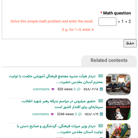
*
2 + 1 =
Solve this simple math problem and enter the result.
E.g. for 1+3, enter 4.
Related contents
دیدار هیأت مدیره مجتمع فرهنگی آموزشی حکمت با تولیت
محترم آستان مقدس حضرت...
820 views
0 comments
١٤٤٨/٠٢/١٨
حضور میلیونی در مراسم بدرقه رهبر شهید انقلاب،
سرمایه‌ای برای اقتدار کشور است
3244 views
0 comments
١٤٤٨/٠١/١٩
دیدار وزیر میراث فرهنگی، گردشگری و صنایع دستی با
تولیت آستان مقدس حضرت...