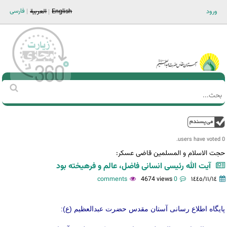
Jump to navigation
فارسی
ورود
English
العربية
Main men-AR
‏بحث
استمارة
البحث
فوق
0 users have voted.
حجت الاسلام و المسلمین قاضی عسکر:
آیت الله رئیسی انسانی فاضل، عالم و فرهیخته بود
4674 views
0 comments
١٤٤٥/١١/١٤
پایگاه اطلاع رسانی آستان مقدس حضرت عبدالعظیم (ع):