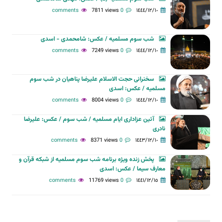
7811 views
0 comments
١٤٤٤/١٢/١٠
شب سوم مسلمیه / عکس: شامحمدی - اسدی
7249 views
0 comments
١٤٤٤/١٢/١٠
سخنرانی حجت الاسلام علیرضا پناهیان در شب سوم
مسلمیه / عکس: اسدی
8004 views
0 comments
١٤٤٤/١٢/١٠
آئین عزاداری ایام مسلمیه / شب سوم / عکس: علیرضا
نادری
8371 views
0 comments
١٤٤٣/١٢/١٠
پخش زنده ویژه برنامه شب سوم مسلمیه از شبکه قرآن و
معارف سیما / عکس: اسدی
11769 views
0 comments
١٤٤١/١٢/١٥