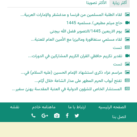
أكثر زيارة
الأكثر تصويتا
لقاء الطلبة المسلمين من فرنسا و مدغشقر والإمارات العربية...
حاج میثم مطیعی/ مسلمیه 1445
یوم الاربعین 1445/التصویر فضل الله بیجنی
لقاء مسلمي سنغافورة وماليزيا مع الأمين العام للعتبة...
تست
تقدير تكريم حافظي القران الكريم المشاركين في الدورات...
تست
مراسم عزاء ذكرى استشهاد الإمام الحسين (عليه السلام) في...
تفتح أبواب الحرم المطهر على مدار السّاعة خلال أيّام...
المستشار الخاص للشؤون الدولية في العتبة المقدسة يهنئ سفير...
الصفحه الرئیسیه
ارتباط با ما
ماهنامه خادم
نقشه
اتصل بنا