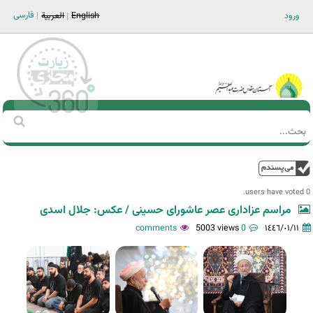
Jump to navigation
فارسی
ورود
English
العربية
Main men-AR
‏بحث
استمارة
البحث
فوق
0 users have voted.
مراسم عزاداری عصر عاشورای حسینی / عکس: جلال اسدی
5003 views
0 comments
١٤٤٦/٠١/١١