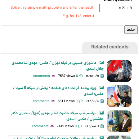
5 + 8 =
Solve this simple math problem and enter the result.
E.g. for 1+3, enter 4.
Related contents
عاشورای حسینی در قبله تهران / عکس: مهدی شامحمدی -
جلال اسدی
7587 views
0 comments
١٤٤٥/٠١/١١
ویژه برنامه قرائت دعای علقمه / پخش از شبکه 5 سیما /
عکس: اسدی
6811 views
0 comments
١٤٤٥/٠١/١٠
مراسم شب میلاد حضرت امام مهدی (عج)/ سخنران دکتر
هاشمیان / عکس: اسدی
7419 views
0 comments
١٤٤٤/٠٨/١٦
مراسم شب ولادت حضرت امام جواد(ع) / عکس: اسدی