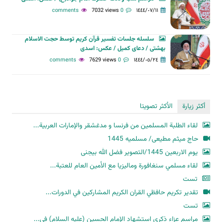
7032 views
0 comments
١٤٤٤/٠٧/١١
سلسله جلسات تفسیر قرآن کریم توسط حجت الاسلام
بهشتی / دعای کمیل / عکس: اسدی
7629 views
0 comments
١٤٤٤/٠٥/٢٤
أكثر زيارة
الأكثر تصويتا
لقاء الطلبة المسلمين من فرنسا و مدغشقر والإمارات العربية...
حاج میثم مطیعی/ مسلمیه 1445
یوم الاربعین 1445/التصویر فضل الله بیجنی
لقاء مسلمي سنغافورة وماليزيا مع الأمين العام للعتبة...
تست
تقدير تكريم حافظي القران الكريم المشاركين في الدورات...
تست
مراسم عزاء ذكرى استشهاد الإمام الحسين (عليه السلام) في...