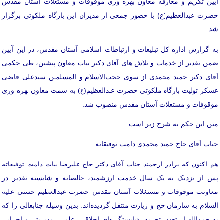
آیین تکریم و معارفه معاون بهره وری موقوفات و مستغلات آستان مقدس
حضرت عبدالعظیم(ع) با حضور جمعی از مدیران این بارگاه ملکوتی برگزار
شد.
به گزارش اداره کل تبلیغات و ارتباطات اسلامی آستان مقدس، در این آیین
ضمن تقدیر از خدمات و تلاش های آقای دکتر بیات معاون پیشین، طی حکمی
آقای دکتر حمید محمدی از سوی حجت‌الاسلام‌ و‌ المسلمین سیدعلی قاضی
عسکر تولیت بارگاه ملکوتی حضرت عبدالعظیم(ع) به سمت معاون بهره وری
موقوفات و مستغلات آستان مقدس منصوب شد.
متن این حکم به شرح زیر است:
جناب آقای حاج حمید محمدی دامت توفیقاته
هم اکنون که برادر ارجمند جناب آقای دکتر حاج علیرضا بیات دامت توفیقاته
پس از نزدیک به یک سال خدمت ارزشمند، خالصانه و شایسته تقدیر در
معاونت موقوفات و مستغلات آستان مقدس حضرت عبدالعظیم حسنی علیه
السلام به سازمان حج و زیارت منتقل گردیده‌اند، بدین وسیله جنابعالی را که
به حمدالله از تعهد، تجربه، شایستگی‌های اخلاقی، علمی، مدیریتی و اجرایی