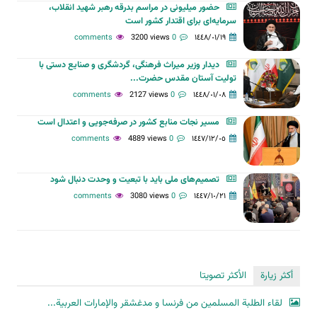
حضور میلیونی در مراسم بدرقه رهبر شهید انقلاب،
سرمایه‌ای برای اقتدار کشور است
3200 views
0 comments
١٤٤٨/٠١/١٩
دیدار وزیر میراث فرهنگی، گردشگری و صنایع دستی با
تولیت آستان مقدس حضرت...
2127 views
0 comments
١٤٤٨/٠١/٠٨
مسیر نجات منابع کشور در صرفه‌جویی و اعتدال است
4889 views
0 comments
١٤٤٧/١٢/٠٥
تصمیم‌های ملی باید با تبعیت و وحدت دنبال شود
3080 views
0 comments
١٤٤٧/١٠/٢١
أكثر زيارة
الأكثر تصويتا
لقاء الطلبة المسلمين من فرنسا و مدغشقر والإمارات العربية...