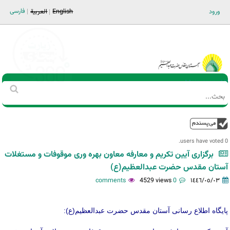
Jump to navigation
فارسی
ورود
English
العربية
Main men-AR
‏بحث
استمارة
البحث
فوق
0 users have voted.
برگزاری آیین تکریم و معارفه معاون بهره وری موقوفات و مستغلات
آستان‌ مقدس‌ حضرت‌ عبدالعظیم(ع)
4529 views
0 comments
١٤٤٦/٠٥/٠٣
پایگاه اطلاع رسانی آستان مقدس حضرت عبدالعظیم(ع):