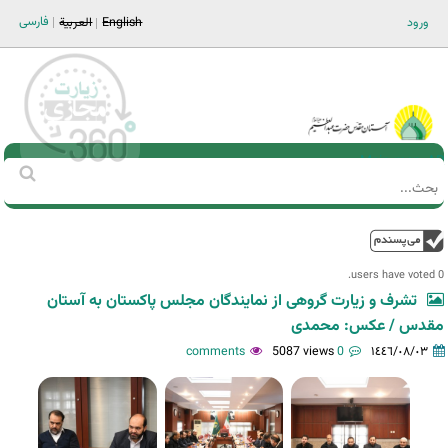
Jump to navigation
فارسی
ورود
English
العربية
Main men-AR
‏بحث
استمارة
البحث
فوق
0 users have voted.
تشرف و زیارت گروهی از نمایندگان مجلس پاکستان به آستان
مقدس / عکس: محمدی
5087 views
0 comments
١٤٤٦/٠٨/٠٣