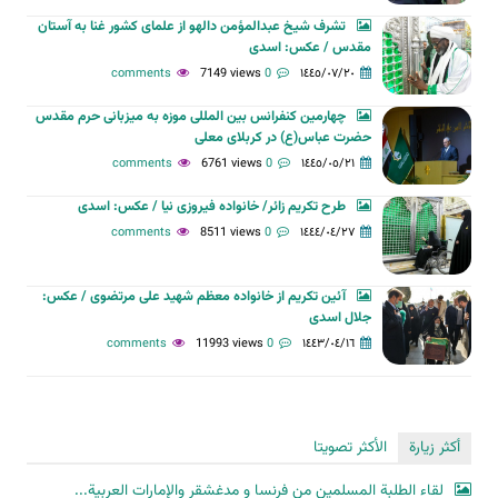
تشرف شیخ عبدالمؤمن دالهو از علمای کشور غنا به آستان
مقدس / عکس: اسدی
7149 views
0 comments
١٤٤٥/٠٧/٢٠
چهارمین کنفرانس بین المللی موزه به میزبانی حرم مقدس
حضرت عباس(ع) در کربلای معلی
6761 views
0 comments
١٤٤٥/٠٥/٢١
طرح تکریم زائر/ خانواده فیروزی نیا / عکس: اسدی
8511 views
0 comments
١٤٤٤/٠٤/٢٧
آئین تکریم از خانواده معظم شهید علی مرتضوی / عکس:
جلال اسدی
11993 views
0 comments
١٤٤٣/٠٤/١٦
أكثر زيارة
الأكثر تصويتا
لقاء الطلبة المسلمين من فرنسا و مدغشقر والإمارات العربية...