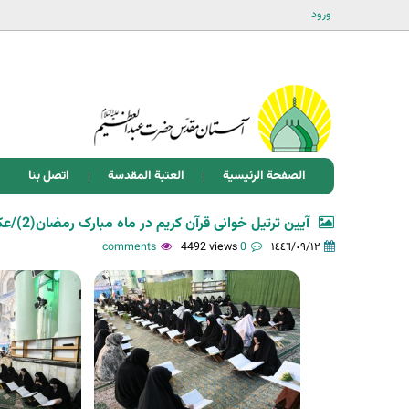
ورود
الصفحة الرئيسية
العتبة المقدسة
اتصل بنا
آیین ترتیل خوانی قرآن کریم در ماه مبارک رمضان(2)/عکس: مهدی شامحمدی
4492 views
0 comments
١٤٤٦/٠٩/١٢