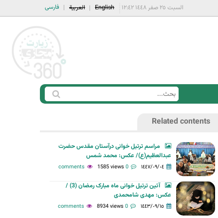
فارسی
السبت ٢٥ صفر ١٤٤٨ ١٢:٤٢
English
العربية
ا
ب
س
ح
Related contents
ت
ث
م
مراسم ترتیل خوانی درآستان مقدس حضرت
ا
عبدالعظیم(ع)/ عکس: محمد شمس
ر
1585 views
0 comments
١٤٤٧/٠٩/٠٤
ة
آئین ترتیل خوانی ماه مبارک رمضان (3) /
ا
عکس: مهدی شامحمدی
ل
8934 views
0 comments
١٤٤٣/٠٩/١٥
ب