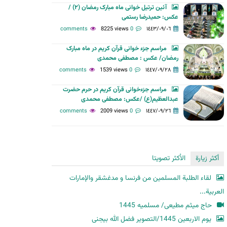
آئین ترتیل خوانی ماه مبارک رمضان (۲) /
ح
عکس: حمیدرضا رستمی
ث
8225 views
0 comments
١٤٤٣/٠٩/٠٦
مراسم جزء خوانی قرآن کریم در ماه مبارک
رمضان/ عکس : مصطفی محمدی
1539 views
0 comments
١٤٤٧/٠٩/٢٨
مراسم جزءخوانی قرآن کریم در حرم حضرت
عبدالعظیم(ع) /عکس: مصطفی محمدی
2009 views
0 comments
١٤٤٧/٠٩/٢٦
أكثر زيارة
الأكثر تصويتا
لقاء الطلبة المسلمين من فرنسا و مدغشقر والإمارات
العربية...
حاج میثم مطیعی/ مسلمیه 1445
یوم الاربعین 1445/التصویر فضل الله بیجنی