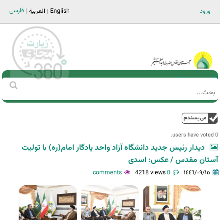
Jump to navigation
فارسی
ورود
English
العربية
Main men-AR
‏بحث
استمارة
البحث
فوق
0 users have voted.
دیدار رئیس جدید دانشگاه آزاد واحد یادگار امام(ره) با تولیت
آستان مقدس / عکس: اسدی
4218 views
0 comments
١٤٤٦/٠٩/١٥