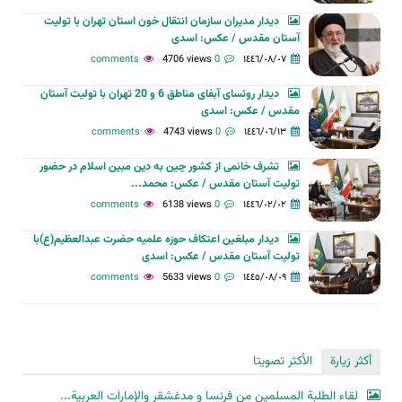
دیدار مدیران سازمان انتقال خون استان تهران با تولیت
آستان مقدس / عکس: اسدی
4706 views
0 comments
١٤٤٦/٠٨/٠٧
دیدار روئسای آبفای مناطق 6 و 20 تهران با تولیت آستان
مقدس / عکس: اسدی
4743 views
0 comments
١٤٤٦/٠٦/١٣
تشرف خانمی از کشور چین به دین مبین اسلام در حضور
تولیت آستان مقدس / عکس: محمد...
6138 views
0 comments
١٤٤٦/٠٢/٠٢
دیدار مبلغین اعتکاف حوزه علمیه حضرت عبدالعظیم(ع)با
تولیت آستان مقدس / عکس: اسدی
5633 views
0 comments
١٤٤٥/٠٨/٠٩
أكثر زيارة
الأكثر تصويتا
لقاء الطلبة المسلمين من فرنسا و مدغشقر والإمارات العربية...