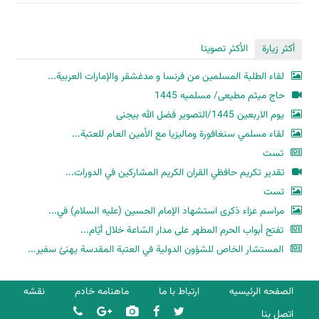
أكثر زيارة
الأكثر تصويتا
لقاء الطلبة المسلمين من فرنسا و مدغشقر والإمارات العربية...
حاج میثم مطیعی/ مسلمیه 1445
یوم الاربعین 1445/التصویر فضل الله بیجنی
لقاء مسلمي سنغافورة وماليزيا مع الأمين العام للعتبة...
تست
تقدير تكريم حافظي القران الكريم المشاركين في الدورات...
تست
مراسم عزاء ذكرى استشهاد الإمام الحسين (عليه السلام) في...
تفتح أبواب الحرم المطهر على مدار السّاعة خلال أيّام...
المستشار الخاص للشؤون الدولية في العتبة المقدسة يهنئ سفير...
الصفحه الرئیسیه
ارتباط با ما
ماهنامه خادم
نقشه
اتصل بنا