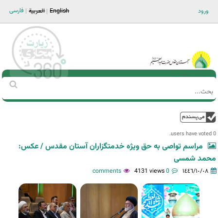
Jump to navigation
فارسی
ورود
English
العربية
Main men-AR
‏بحث
استمارة
البحث
فوق
0 users have voted.
مراسم تواصی به حق ویژه خدمتگزاران آستان مقدس / عکس:
محمد شمسی
4131 views
0 comments
١٤٤٦/١٠/٠٨