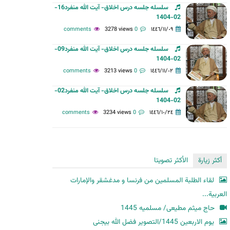
سلسله جلسه درس اخلاق- آیت الله منفرد16-
ح
02-1404
ث
3278 views
0 comments
١٤٤٦/١١/٠٩
سلسله جلسه درس اخلاق- آیت الله منفرد09-
02-1404
3213 views
0 comments
١٤٤٦/١١/٠٢
سلسله جلسه درس اخلاق- آیت الله منفرد02-
02-1404
3234 views
0 comments
١٤٤٦/١٠/٢٤
أكثر زيارة
الأكثر تصويتا
لقاء الطلبة المسلمين من فرنسا و مدغشقر والإمارات
العربية...
حاج میثم مطیعی/ مسلمیه 1445
یوم الاربعین 1445/التصویر فضل الله بیجنی