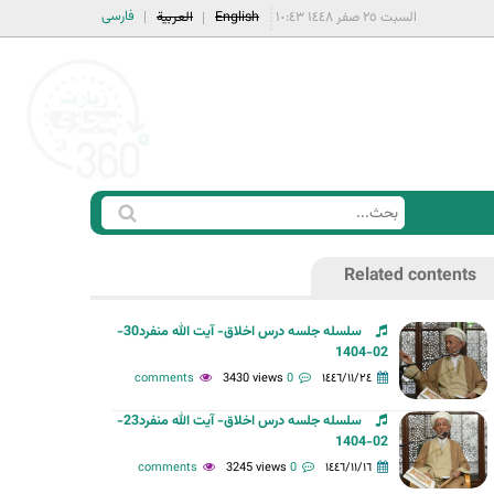
فارسی
السبت ٢٥ صفر ١٤٤٨ ١٠:٤٣
English
العربية
ا
ب
س
ح
Related contents
ت
ث
م
سلسله جلسه درس اخلاق- آیت الله منفرد30-
ا
02-1404
ر
3430 views
0 comments
١٤٤٦/١١/٢٤
ة
سلسله جلسه درس اخلاق- آیت الله منفرد23-
ا
02-1404
ل
3245 views
0 comments
١٤٤٦/١١/١٦
ب