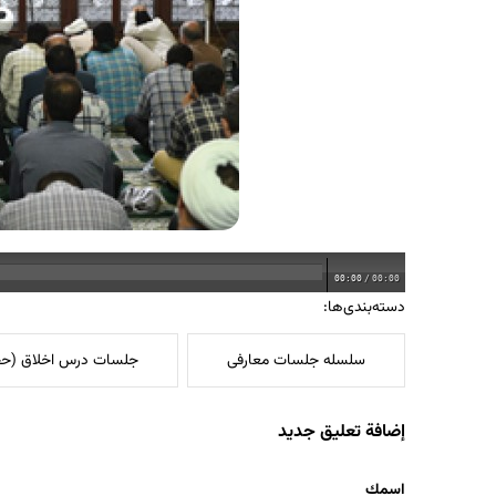
00:00
/
00:00
دسته‌بندی‌ها:
سلسله جلسات معارفی
جلسات درس اخلاق (حجت
إضافة تعليق جديد
‏اسمك ‏