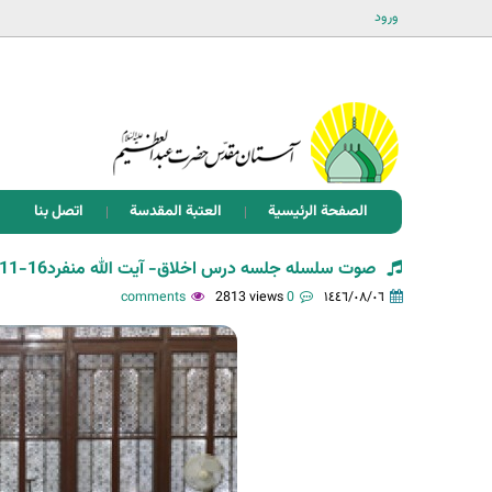
ورود
الصفحة الرئيسية
العتبة المقدسة
اتصل بنا
صوت سلسله جلسه درس اخلاق- آیت الله منفرد16-11-1403
2813 views
0 comments
١٤٤٦/٠٨/٠٦