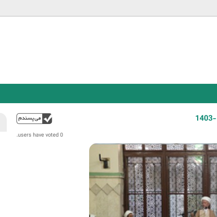
Jump to navigation
فوق
0 users have voted.