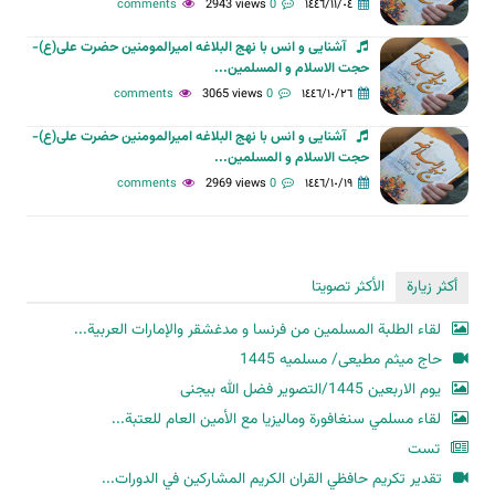
2943 views
0 comments
١٤٤٦/١١/٠٤
آشنایی و انس با نهج البلاغه امیرالمومنین حضرت علی(ع)-
حجت الاسلام و المسلمین...
3065 views
0 comments
١٤٤٦/١٠/٢٦
آشنایی و انس با نهج البلاغه امیرالمومنین حضرت علی(ع)-
حجت الاسلام و المسلمین...
2969 views
0 comments
١٤٤٦/١٠/١٩
أكثر زيارة
الأكثر تصويتا
لقاء الطلبة المسلمين من فرنسا و مدغشقر والإمارات العربية...
حاج میثم مطیعی/ مسلمیه 1445
یوم الاربعین 1445/التصویر فضل الله بیجنی
لقاء مسلمي سنغافورة وماليزيا مع الأمين العام للعتبة...
تست
تقدير تكريم حافظي القران الكريم المشاركين في الدورات...