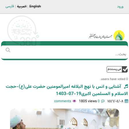
Jump to navigation
فارسی
ورود
English
العربية
Main men-AR
‏بحث
استمارة
البحث
فوق
0 users have voted.
آشنایی و انس با نهج البلاغه امیرالمومنین حضرت علی(ع)-حجت
الاسلام و المسلمین اکبری19-07-1403
1805 views
0 comments
١٤٤٦/٠٤/٠٨