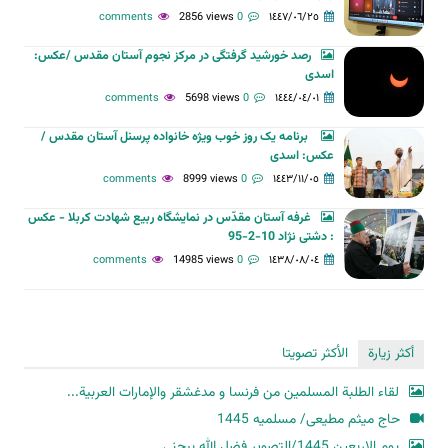
2856 views
0 comments
١٤٤٧/٠٦/٢٥
رصد خورشید گرفتگی در مرکز نجوم آستان مقدس /عکس:
اسدی
5698 views
0 comments
١٤٤٤/٠٤/٠١
برنامه یک روز خوب ویژه خانواده پرسنل آستان مقدس /
عکس: اسدی
8999 views
0 comments
١٤٤٣/١١/٠٥
غرفه آستان مقدّس در نمایشگاه ربیع شهادت کربلا - عکس
: دشتی نژاد 10-2-95
14985 views
0 comments
١٤٣٨/٠٨/٠٤
أكثر زيارة
الأكثر تصويتا
لقاء الطلبة المسلمين من فرنسا و مدغشقر والإمارات العربية...
حاج میثم مطیعی/ مسلمیه 1445
یوم الاربعین 1445/التصویر فضل الله بیجنی