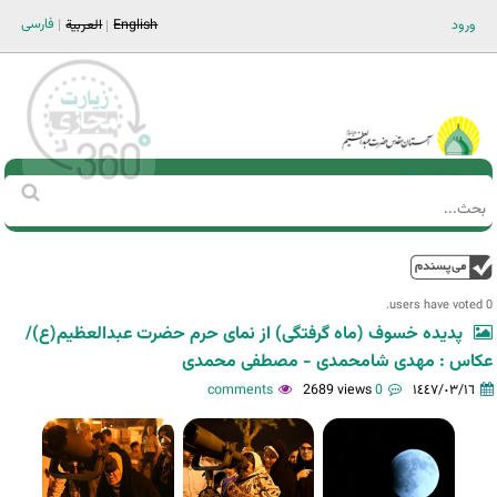
Jump to navigation
فارسی
ورود
English
العربية
Main men-AR
‏بحث
استمارة
البحث
فوق
0 users have voted.
پدیده خسوف (ماه گرفتگی) از نمای حرم حضرت عبدالعظیم(ع)/
عکاس : مهدی شامحمدی - مصطفی محمدی
2689 views
0 comments
١٤٤٧/٠٣/١٦