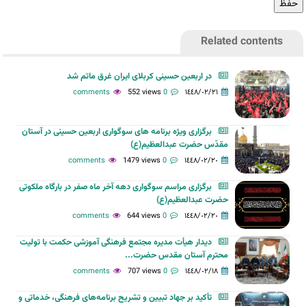
Related contents
در اربعین حسینی کربلای ایران غرق ماتم شد
552 views
0 comments
١٤٤٨/٠٢/٢١
برگزاری ویژه برنامه های سوگواری اربعین حسینی در آستان
مقدّس حضرت عبدالعظیم(ع)
1479 views
0 comments
١٤٤٨/٠٢/٢٠
برگزاری مراسم سوگواری دهه آخر ماه صفر در بارگاه ملکوتی
حضرت عبدالعظیم(ع)
644 views
0 comments
١٤٤٨/٠٢/٢٠
دیدار هیأت مدیره مجتمع فرهنگی آموزشی حکمت با تولیت
محترم آستان مقدس حضرت...
707 views
0 comments
١٤٤٨/٠٢/١٨
تأکید بر جهاد تبیین و تشریح برنامه‌های فرهنگی، خدماتی و