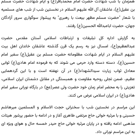
همزمان با شب شهادت حضرت امام محمدباقر(ع) و ایام شهادت حضرت مسلم
بن عقیل(ع)، عاشقان آل الله علیهم السلام در نخستین شب از شب های مسلمیه
با شعار "حضرت مسلم مظهر بیعت با رهبری" به پیشواز سوگواری سرور آزادگان
جهان، حضرت اباعبدالله الحسین(ع) رفتند.
به گزارش اداره کل تبلیغات و ارتباطات اسلامی آستان مقدس حضرت
عبدالعظیم(ع)، امسال نیز به رسم یک قرن گذشته عاشقان خاندان اهل بیت
علیهم السلام در ایام شهادت مظلومانه حضرت مسلم بن عقیل(ع) سفیر امام
حسین(ع)، دسته دسته وارد حرمی می شوند که به فرموده امام هادی(ع) ثوابی
معادل ثواب زیارت سیدالشهداء(ع) در آن نهفته است و با این گردهمایی
عظیم، ضمن تجلی روحیه مقاومت و همبستگی در مقابل دشمنان ایران اسلامی،
تعزیتی را به محضر امام زمان خود حضرت ولی عصر(عج) در بارگاه نورانی سفیر امام
هادی(ع) در ایران اسلامی عرض می کنند.
این مراسم در نخستین شب با سخنرانی حجت الاسلام و المسلمین میرهاشم
حسینی و با مرثیه خوانی حاج مرتضی طاهری آغاز و در ادامه با حضور پرشور هیئات
مذهبی ادامه یافته و در پایان مرثیه خوانی حاج حیدر خمسه حال و هوای ویژه ای
به این مراسم نورانی داد.