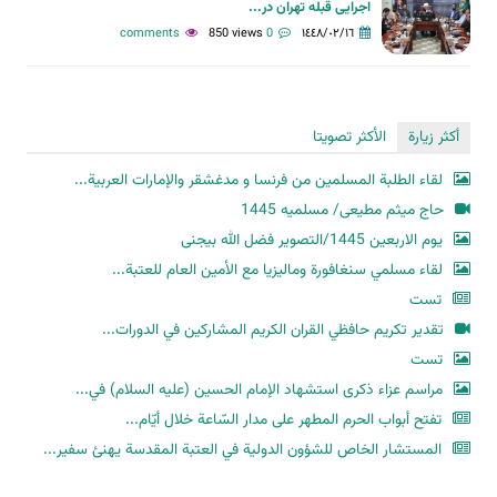
اجرایی قبله تهران در...
850 views
0 comments
١٤٤٨/٠٢/١٦
أكثر زيارة
الأكثر تصويتا
لقاء الطلبة المسلمين من فرنسا و مدغشقر والإمارات العربية...
حاج میثم مطیعی/ مسلمیه 1445
یوم الاربعین 1445/التصویر فضل الله بیجنی
لقاء مسلمي سنغافورة وماليزيا مع الأمين العام للعتبة...
تست
تقدير تكريم حافظي القران الكريم المشاركين في الدورات...
تست
مراسم عزاء ذكرى استشهاد الإمام الحسين (عليه السلام) في...
تفتح أبواب الحرم المطهر على مدار السّاعة خلال أيّام...
المستشار الخاص للشؤون الدولية في العتبة المقدسة يهنئ سفير...