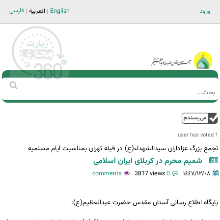
Jump to navigation
فارسی
ورود
English
العربية
Main men-AR
‏بحث
استمارة
البحث
فوق
1 user has voted.
تجمع بزرگ عزاداران سیدالشهداء(ع) در قبله تهران بمناسبت ایام مسلمیه
شمیم محرم در کربلای ایران اسلامی
3817 views
0 comments
١٤٤٧/١٢/٠٨
پایگاه اطلاع رسانی آستان مقدس حضرت عبدالعظیم(ع):