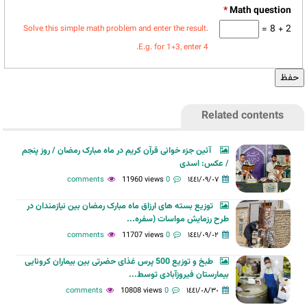
*
2 + 8 =
Solve this simple math problem and enter the result.
E.g. for 1+3, enter 4.
Related contents
آئین جزء خوانی قرآن کریم در ماه مبارک رمضان / روز پنجم
/ عکس: اسدی
11960 views
0 comments
١٤٤١/٠٩/٠٧
توزیع بسته های ارزاق ماه مبارک رمضان بین نیازمندان در
طرح رزمایش مواسات (سفره...
11707 views
0 comments
١٤٤١/٠٩/٠٢
طبخ و توزيع 500 پرس غذای حضرتی بین بیماران کرونایی
بیمارستان فیروزآبادی توسط...
10808 views
0 comments
١٤٤١/٠٨/٣٠