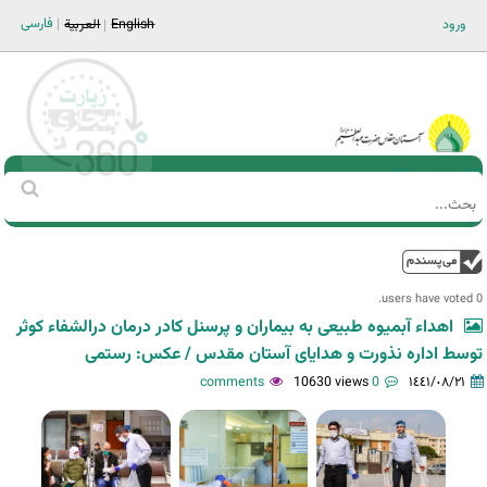
Jump to navigation
فارسی
ورود
English
العربية
Main men-AR
‏بحث
استمارة
البحث
فوق
0 users have voted.
اهداء آبمیوه طبیعی به بیماران و پرسنل کادر درمان درالشفاء کوثر
توسط اداره نذورت و هدایای آستان مقدس / عکس: رستمی
10630 views
0 comments
١٤٤١/٠٨/٢١