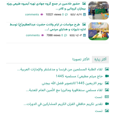
حضور خادمین در جمع گروه جهادی تهیه آبمیوه طبیعی ویژه
بیماران کرونایی و کادر...
10321 views
0 comments
١٤٤١/٠٨/٢١
طرح مواسات در ایام ولادت حضرت عبدالعظیم(ع) توسط
اداره نذورات و هدایای مردمی /...
7088 views
0 comments
١٤٤٤/٠٤/٠٣
أكثر زيارة
الأكثر تصويتا
لقاء الطلبة المسلمين من فرنسا و مدغشقر والإمارات العربية...
حاج میثم مطیعی/ مسلمیه 1445
یوم الاربعین 1445/التصویر فضل الله بیجنی
لقاء مسلمي سنغافورة وماليزيا مع الأمين العام للعتبة...
تست
تقدير تكريم حافظي القران الكريم المشاركين في الدورات...
تست