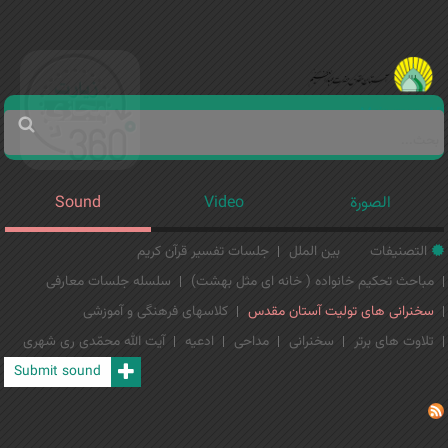
Jump to navigation
Main men-AR
‏بحث
استمارة
البحث
الصورة
Video
Sound
التصنيفات
بین الملل
جلسات تفسیر قرآن کریم
مباحث تحکیم خانواده ( خانه ای مثل بهشت)
سلسله جلسات معارفی
سخنرانی های تولیت آستان مقدس
کلاسهای فرهنگی و آموزشی
تلاوت های برتر
سخنرانی
مداحی
ادعیه
آیت الله محمّدی ری شهری
Submit sound