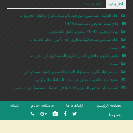
أكثر زيارة
الأكثر تصويتا
لقاء الطلبة المسلمين من فرنسا و مدغشقر والإمارات العربية...
حاج میثم مطیعی/ مسلمیه 1445
یوم الاربعین 1445/التصویر فضل الله بیجنی
لقاء مسلمي سنغافورة وماليزيا مع الأمين العام للعتبة...
تست
تقدير تكريم حافظي القران الكريم المشاركين في الدورات...
تست
مراسم عزاء ذكرى استشهاد الإمام الحسين (عليه السلام) في...
تفتح أبواب الحرم المطهر على مدار السّاعة خلال أيّام...
المستشار الخاص للشؤون الدولية في العتبة المقدسة يهنئ سفير...
الصفحه الرئیسیه
ارتباط با ما
ماهنامه خادم
نقشه
اتصل بنا