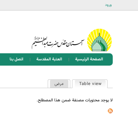
ورود
الصفحة الرئيسية
العتبة المقدسة
اتصل بنا
ا
Table view
عرض
(علامة التبويب النشطة)
ل
ت
لا يوجد محتويات مصنفة ضمن هذا المصطلح.
ب
و
ي
ب
ا