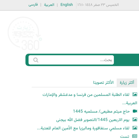
فارسی
الخميس ٢٣ صفر ١٤٤٨ ١٦:١٠
English
العربية
ا
ب
س
ح
ت
أكثر زيارة
الأكثر تصويتا
ث
م
لقاء الطلبة المسلمين من فرنسا و مدغشقر والإمارات
ا
العربية...
ر
حاج میثم مطیعی/ مسلمیه 1445
ة
یوم الاربعین 1445/التصویر فضل الله بیجنی
ا
لقاء مسلمي سنغافورة وماليزيا مع الأمين العام للعتبة...
ل
ب
تست