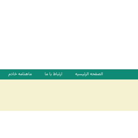
ت
ا
ل
أ
س
ا
س
ي
ة
الصفحه الرئیسیه
ارتباط با ما
ماهنامه خادم