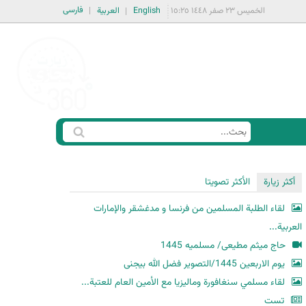
فارسی
الخميس ٢٣ صفر ١٤٤٨ ١٥:٢٥
English
العربية
ا
ب
س
ح
ت
أكثر زيارة
الأكثر تصويتا
ث
م
لقاء الطلبة المسلمين من فرنسا و مدغشقر والإمارات
ا
العربية...
ر
حاج میثم مطیعی/ مسلمیه 1445
ة
یوم الاربعین 1445/التصویر فضل الله بیجنی
ا
لقاء مسلمي سنغافورة وماليزيا مع الأمين العام للعتبة...
ل
ب
تست