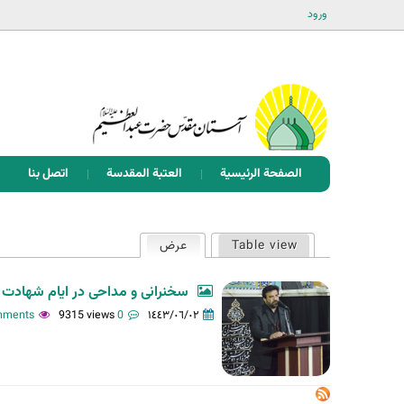
ورود
الصفحة الرئيسية
العتبة المقدسة
اتصل بنا
ا
Table view
عرض
(علامة التبويب النشطة)
ل
ت
سخنرانی و مداحی در ایام شهادت حضرت فا
ب
9315 views
0 comments
١٤٤٣/٠٦/٠٢
و
ي
ب
ا