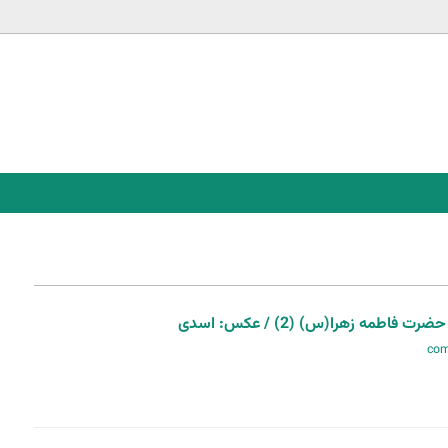
Jump to navigation
طمه زهرا(س) (2) / عکس: اسدی