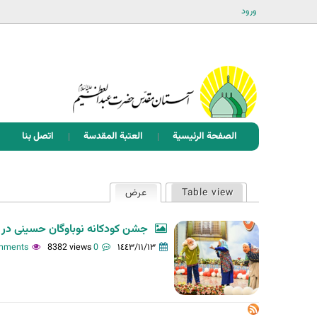
ورود
الصفحة الرئيسية
العتبة المقدسة
اتصل بنا
ا
Table view
عرض
(علامة التبويب النشطة)
ل
ت
جشن کودکانه نوباوگان حسینی در 
ب
8382 views
0 comments
١٤٤٣/١١/١٣
و
ي
ب
ا