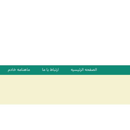
ت
ا
ل
أ
س
ا
س
ي
ة
الصفحه الرئیسیه
ارتباط با ما
ماهنامه خادم