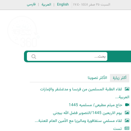
فارسی
السبت ٢٥ صفر ١٤٤٨ ١٧:٤٠
English
العربية
ا
ب
س
ح
ت
أكثر زيارة
الأكثر تصويتا
ث
م
لقاء الطلبة المسلمين من فرنسا و مدغشقر والإمارات
ا
العربية...
ر
حاج میثم مطیعی/ مسلمیه 1445
ة
یوم الاربعین 1445/التصویر فضل الله بیجنی
ا
لقاء مسلمي سنغافورة وماليزيا مع الأمين العام للعتبة...
ل
ب
تست