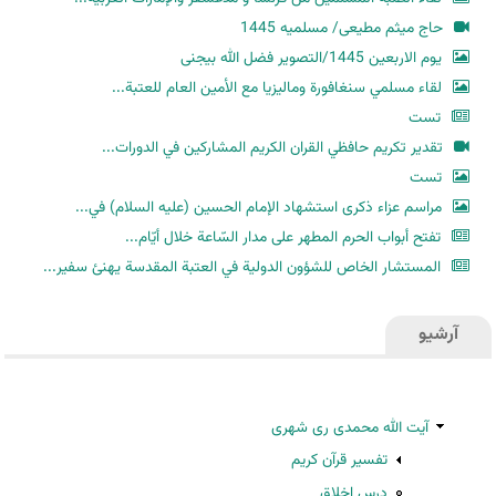
حاج میثم مطیعی/ مسلمیه 1445
یوم الاربعین 1445/التصویر فضل الله بیجنی
لقاء مسلمي سنغافورة وماليزيا مع الأمين العام للعتبة...
تست
تقدير تكريم حافظي القران الكريم المشاركين في الدورات...
تست
مراسم عزاء ذكرى استشهاد الإمام الحسين (عليه السلام) في...
تفتح أبواب الحرم المطهر على مدار السّاعة خلال أيّام...
المستشار الخاص للشؤون الدولية في العتبة المقدسة يهنئ سفير...
آرشیو
آیت الله محمدی ری شهری
تفسیر قرآن کریم
درس اخلاق