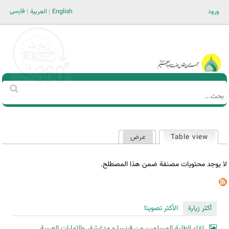
Jump to navigation
فارسی
ورود
English
العربية
Main men-AR
‏بحث
استمارة
البحث
Table view
عرض
(علامة التبويب النشطة)
التبويبات
الأساسية
لا يوجد محتويات مصنفة ضمن هذا المصطلح.
أكثر زيارة
الأكثر تصويتا
لقاء الطلبة المسلمين من فرنسا و مدغشقر والإمارات العربية...