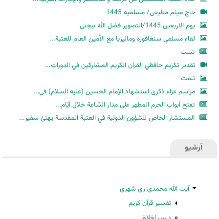
حاج میثم مطیعی/ مسلمیه 1445
یوم الاربعین 1445/التصویر فضل الله بیجنی
لقاء مسلمي سنغافورة وماليزيا مع الأمين العام للعتبة...
تست
تقدير تكريم حافظي القران الكريم المشاركين في الدورات...
تست
مراسم عزاء ذكرى استشهاد الإمام الحسين (عليه السلام) في...
تفتح أبواب الحرم المطهر على مدار السّاعة خلال أيّام...
المستشار الخاص للشؤون الدولية في العتبة المقدسة يهنئ سفير...
آرشیو
آیت الله محمدی ری شهری
تفسیر قرآن کریم
درس اخلاق