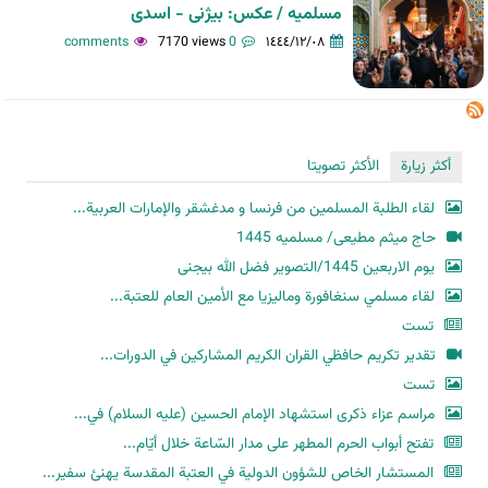
مسلمیه / عکس: بیژنی - اسدی
7170 views
0 comments
١٤٤٤/١٢/٠٨
أكثر زيارة
الأكثر تصويتا
لقاء الطلبة المسلمين من فرنسا و مدغشقر والإمارات العربية...
حاج میثم مطیعی/ مسلمیه 1445
یوم الاربعین 1445/التصویر فضل الله بیجنی
لقاء مسلمي سنغافورة وماليزيا مع الأمين العام للعتبة...
تست
تقدير تكريم حافظي القران الكريم المشاركين في الدورات...
تست
مراسم عزاء ذكرى استشهاد الإمام الحسين (عليه السلام) في...
تفتح أبواب الحرم المطهر على مدار السّاعة خلال أيّام...
المستشار الخاص للشؤون الدولية في العتبة المقدسة يهنئ سفير...