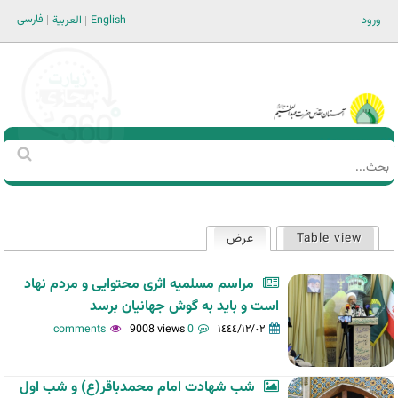
Jump to navigation
فارسی
ورود
English
العربية
Main men-AR
‏بحث
استمارة
البحث
Table view
عرض
(علامة التبويب النشطة)
التبويبات
الأساسية
مراسم مسلمیه اثری محتوایی و مردم نهاد
است و باید به گوش جهانیان برسد
9008 views
0 comments
١٤٤٤/١٢/٠٢
شب شهادت امام محمدباقر(ع) و شب اول