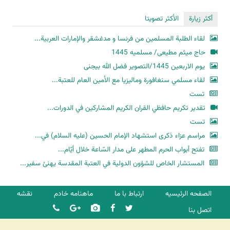
أكثر زيارة
الأكثر تصويتا
لقاء الطلبة المسلمين من فرنسا و مدغشقر والإمارات العربية...
حاج میثم مطیعی/ مسلمیه 1445
یوم الاربعین 1445/التصویر فضل الله بیجنی
لقاء مسلمي سنغافورة وماليزيا مع الأمين العام للعتبة...
تست
تقدير تكريم حافظي القران الكريم المشاركين في الدورات...
تست
مراسم عزاء ذكرى استشهاد الإمام الحسين (عليه السلام) في...
تفتح أبواب الحرم المطهر على مدار السّاعة خلال أيّام...
المستشار الخاص للشؤون الدولية في العتبة المقدسة يهنئ سفير...
الصفحه الرئیسیه
ارتباط با ما
ماهنامه خادم
نقشه
اتصل بنا