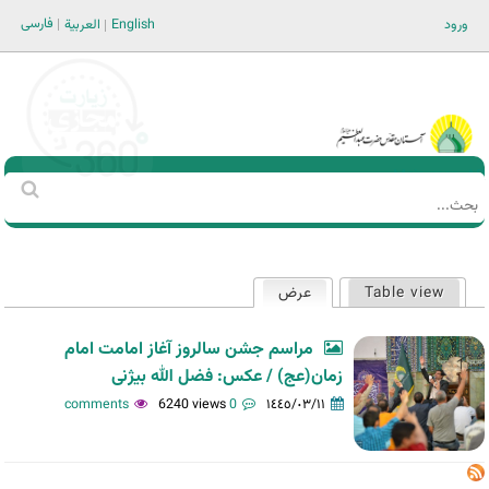
Jump to navigation
فارسی
ورود
English
العربية
Main men-AR
‏بحث
استمارة
البحث
Table view
عرض
(علامة التبويب النشطة)
التبويبات
الأساسية
مراسم جشن سالروز آغاز امامت امام
زمان(عج) / عکس: فضل الله بیژنی
6240 views
0 comments
١٤٤٥/٠٣/١١