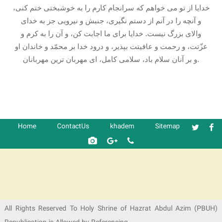
خدايا از تو می خواهم كه سرانجام كارم را به خوشبختى ختم كنى،
و آنچه را در آنم از دستم نگيرى، جنبش و نيرويى جز به خداى
والاى بزرگ نيست. خدايا براى ما اجابت كن، و آن را به كرم و
عزّتت، و رحمت و عافيتت بپذير، و درود خدا بر محمّد و خاندان او
و بر آنان سلام باد، سلامى كامل، اى مهربان ترين مهربانان.
Home
ContactUs
khadem
Sitemap
شرکت کشتیرانی ترنگ دریا
All Rights Reserved To Holy Shrine of Hazrat Abdul Azim (PBUH)