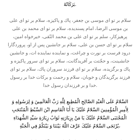
بَرَكَاتُهُ.
سلام بر تو اى موسى بن جعفر، پاك و پاكيزه، سلام بر تو اى على
بن موسى الرضا، امام پسنديده، سلام بر تو اى محمد بن على
پرهيزکار، سلم بر تو اى على بن محمد النّقى، خيرخواه امين،
سلام بر تو اى حسن بن على، سلام بر جانشين پس از او، پروردگارا
درود فرست بر نورت و چراغت، و نماينده نماينده ات، و جانشين
جانشينت، و حجّتت بر آفريدگانت، سلام بر تو اى سرور پاكيزه و
پاك و برگزيده، سلام بر تو اى فرزند سروران پاك، سلام بر تو اى
فرزند برگزيدگان و خوبان، سلام و رحمت و بركات خدا بر رسول
خدا و بر فرزندان رسول خدا.
السَّلامُ عَلَى الْعَبْدِ الصَّالِحِ الْمُطِيعِ لِلَّهِ رَبِّ الْعَالَمِينَ وَ لِرَسُولِهِ وَ
لِأَمِيرِ الْمُؤْمِنِينَ السَّلامُ عَلَيْكَ يَا أَبَا الْقَاسِمِ ابْنَ السِّبْطِ الْمُنْتَجَبِ
الْمُجْتَبَى السَّلامُ عَلَيْكَ يَا مَنْ بِزِيَارَتِهِ ثَوَابُ زِيَارَةِ سَيِّدِ الشُّهَدَاءِ
يُرْتَجَى السَّلامُ عَلَيْكَ عَرَّفَ اللَّهُ بَيْنَنَا وَ بَيْنَكُمْ فِي الْجَنَّةِ،