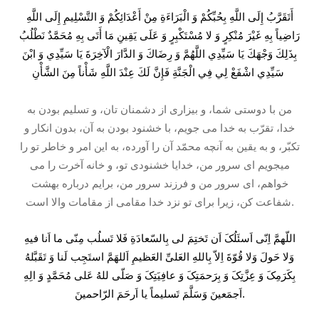
أَتَقَرَّبُ إِلَى اللَّهِ بِحُبِّكُمْ وَ الْبَرَاءَةِ مِنْ أَعْدَائِكُمْ وَ التَّسْلِيمِ إِلَى اللَّهِ
رَاضِياً بِهِ غَيْرَ مُنْكِرٍ وَ لا مُسْتَكْبِرٍ وَ عَلَى يَقِينِ مَا أَتَى بِهِ مُحَمَّدٌ نَطْلُبُ
بِذَلِكَ وَجْهَكَ يَا سَيِّدِي اللَّهُمَّ وَ رِضَاكَ وَ الدَّارَ الْآخِرَةَ يَا سَيِّدِي وَ ابْنَ
سَيِّدِي اشْفَعْ لِي فِي الْجَنَّةِ فَإِنَّ لَكَ عِنْدَ اللَّهِ شَأْناً مِنَ الشَّأْنِ
من با دوستى شما، و بيزارى از دشمنان تان، و تسليم بودن به
خدا، تقرّب به خدا می جويم، با خشنود بودن به آن، بدون انكار و
تكبّر، و به يقين به آنچه محمّد آن را آورده، به اين امر و خاطر تو را
میجويم اى سرور من، خدايا خشنودى تو، و خانه آخرت را می
خواهم، اى سرور من و فرزند سرور من، برايم درباره بهشت
شفاعت كن، زيرا براى تو نزد خدا مقامى از مقامات والا است.
اللّهمَّ اِنّی اَسئَلُکَ اَن تَختِمَ لی بِالسّعادَةِ فَلا تَسلُب مِنّی ما اَنا فیهِ
وَلا حَولَ وَلا قُوّةَ اِلاّ بِاللهِ العَلیِّ العَظیمِ اَللهَمَّ استَجِب لَنا وَ تَقَبَّلهُ
بِکَرَمِکَ وَ عِزَّتِکَ وَ بِرَحمَتِکَ وَ عافِیَتِکَ وَ صَلّی للهُ عَلی مُحَمَّدٍ وَ الِهِ
اَجمَعینَ وَسَلَّمَ تَسلیماً یا اَرحَمَ الرّاحمینَ.