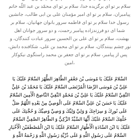
سلام بر تو اى برگزيده خدا، سلام بر تو اى محمّد بن عبد اللّه خاتم
پيامبران، سلام بر تو اى امير مؤمنان على بن ابى طالب، جانشين
رسول خدا سلام بر تو اى فاطمه سرور بانوان جهانيان، سلام بر
شما اى دو فرزندزاده پيامبر رحمت، و دو سرور جوانان اهل
بهشت، سلام بر تو اى على بن الحسين سرور عبادت كنندگان، و
نور چشم بينندگان، سلام بر تو اى محمد بن على، شكافنده دانش،
پس از پيامبر، سلام بر تو اى جعفر بن محمد راستگوى نيكوكار
امين،
السَّلامُ عَلَيْكَ يَا مُوسَى بْنَ جَعْفَرٍ الطَّاهِرَ الطُّهْرَ السَّلامُ عَلَيْكَ يَا
عَلِيَّ بْنَ مُوسَى الرِّضَا الْمُرْتَضَى السَّلامُ عَلَيْكَ يَا مُحَمَّدَ بْنَ عَلِيٍّ
التَّقِيَّ السَّلامُ عَلَيْكَ يَا عَلِيَّ بْنَ مُحَمَّدٍ النَّقِيَّ النَّاصِحَ الْأَمِينَ السَّلامُ
عَلَيْكَ يَا حَسَنَ بْنَ عَلِيٍّ السَّلامُ عَلَى الْوَصِيِّ مِنْ بَعْدِهِ اللَّهُمَّ صَلِّ
عَلَى نُورِكَ وَ سِرَاجِكَ وَ وَلِيِّ وَلِيِّكَ وَ وَصِيِّ وَصِيِّكَ وَ حُجَّتِكَ عَلَى
خَلْقِكَ السَّلامُ عَلَيْكَ أَيُّهَا السَّيِّدُ الزَّكِيُّ وَ الطَّاهِرُ الصَّفِيُّ السَّلامُ
عَلَيْكَ يَا ابْنَ السَّادَةِ الْأَطْهَارِ السَّلامُ عَلَيْكَ يَا ابْنَ الْمُصْطَفَيْنَ الْأَخْيَارِ
السَّلامُ عَلَى رَسُولِ اللَّهِ وَ عَلَى ذُرِّيَّةِ رَسُولِ اللَّهِ وَ رَحْمَةُ اللَّهِ وَ