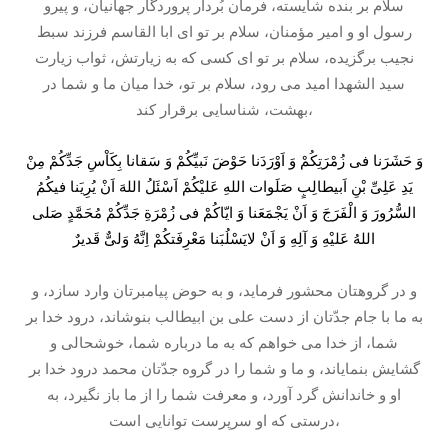
سلام بر بنده شايسته، فرمان بُردار پروردگار جهانيان، و پيرو
رسول او و امير مؤمنان، سلام بر تو اى ابا القاسم فرزند سبط
نجيب برگزيده، سلام بر تو اى كسی كه به زيارتش، ثواب زيارت
سيد الشهدا اميد می رود، سلام بر تو، خدا ميان ما و شما در
بهشت، شناسايى برقرار كند،
وَ حَشَرَنا فی زُمْرَتِكُمْ وَ اَوْرَدَنا حَوْضَ نَبیِّكُمْ وَ سَقانا بِكَاْسِ جَدِّكُمْ مِنْ
یَدِ عَلِیِّ بْنِ اَبیطالِبٍ صَلَوات اللهِ عَلیْكُمْ اَسْئَلُ اللهَ اَنْ یُرِیَنا فیكُمُ
السُّرُورَ وَ الْفَرَجَ وَ اَنْ یَجْمَعَنا وَ ایّاكُمْ فی زُمْرَةِ جَدِّكُمْ مُحَمَّدٍ صَلی
اللهُ عَلیْهِ وَ آلِهِ وَ اَنْ لایَسْلُبَنا مَعْرِفَتكُمْ اِنَّهُ وَلیٌّ قَدیرٌ
و در گروهتان محشور فرمايد، و به حوض پيامبرتان وارد سازد، و
به ما با جام جدّتان از دست على بن ابيطالب بنوشاند، درود خدا بر
شما، از خدا می خواهم كه به ما درباره شما، خوشحالى و
گشايش بنماياند، و ما و شما را در گروه جدّتان محمد درود خدا بر
او و خاندانش گرد آورد، و معرفت شما را از ما باز نگيرد، به
درستى كه او سرپرست توانايى است،